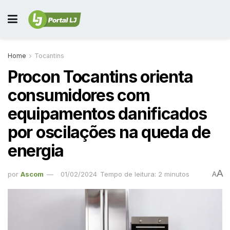
Home
Tocantins
Procon Tocantins orienta
consumidores com
equipamentos danificados
por oscilações na queda de
energia
A
por
Ascom
01/02/2024
Tempo de leitura: 2 minutos
A