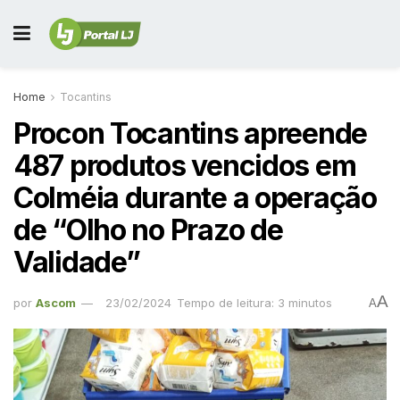
Home
Tocantins
Procon Tocantins apreende
487 produtos vencidos em
Colméia durante a operação
de “Olho no Prazo de
Validade”
A
por
Ascom
23/02/2024
Tempo de leitura: 3 minutos
A