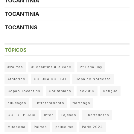
TOCANTINIA
TOCANTINIA
TOCANTINS
TÓPICOS
#Palmas
#Tocantins #Lajeado
2° Farm Day
Athletico
COLUNA DO LEAL
Copa do Nordeste
Copão Tocantins
Corinthians
covid19
Dengue
educação
Entretenimento
flamengo
GOL DE PLACA
Inter
Lajeado
Libertadores
Miracema
Palmas
palmeiras
Paris 2024