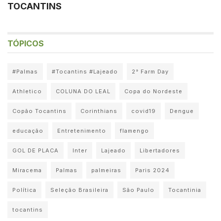
TOCANTINS
TÓPICOS
#Palmas
#Tocantins #Lajeado
2° Farm Day
Athletico
COLUNA DO LEAL
Copa do Nordeste
Copão Tocantins
Corinthians
covid19
Dengue
educação
Entretenimento
flamengo
GOL DE PLACA
Inter
Lajeado
Libertadores
Miracema
Palmas
palmeiras
Paris 2024
Política
Seleção Brasileira
São Paulo
Tocantinia
tocantins