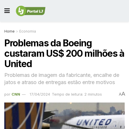
Home
Economia
Problemas da Boeing
custaram US$ 200 milhões à
United
Problemas de imagem da fabricante, encalhe de
jatos e atraso de entregas estão entre motivos
A
por
CNN
17/04/2024
Tempo de leitura: 2 minutos
A