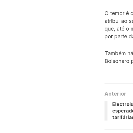
O temor é q
atribui ao 
que, até o 
por parte d
Também há 
Bolsonaro p
Anterior
Electrol
esperado
tarifária