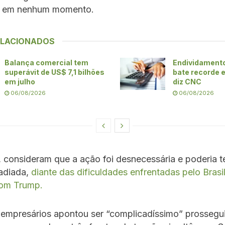
s em nenhum momento.
ELACIONADOS
Balança comercial tem
Endividamento
superávit de US$ 7,1 bilhões
bate recorde 
em julho
diz CNC
06/08/2026
06/08/2026
 consideram que a ação foi desnecessária e poderia te
 adiada,
diante das dificuldades enfrentadas pelo Brasi
com Trump.
empresários apontou ser “complicadíssimo” prossegu