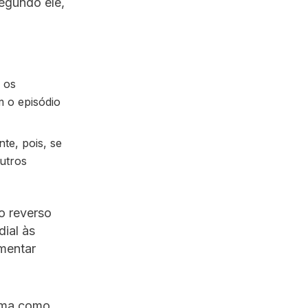
egundo ele,
 os
 o episódio
te, pois, se
outros
o reverso
ial às
omentar
orma como