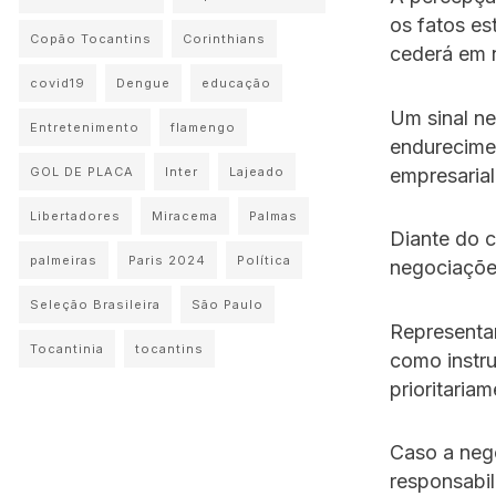
os fatos es
Copão Tocantins
Corinthians
cederá em 
covid19
Dengue
educação
Um sinal n
Entretenimento
flamengo
endurecime
empresarial
GOL DE PLACA
Inter
Lajeado
Libertadores
Miracema
Palmas
Diante do c
palmeiras
Paris 2024
Política
negociaçõe
Seleção Brasileira
São Paulo
Representa
Tocantinia
tocantins
como instr
prioritariam
Caso a neg
responsabil