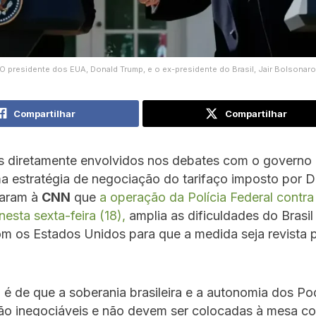
O presidente dos EUA, Donald Trump, e o ex-presidente do Brasil, Jair Bolsonaro
Compartilhar
Compartilhar
s diretamente envolvidos nos debates com o governo
a estratégia de negociação do tarifaço imposto por 
taram à
CNN
que
a operação da Polícia Federal contra 
nesta sexta-feira (18),
amplia as dificuldades do Brasi
m os Estados Unidos para que a medida seja revista 
 é de que a soberania brasileira e a autonomia dos Po
são inegociáveis e não devem ser colocadas à mesa c