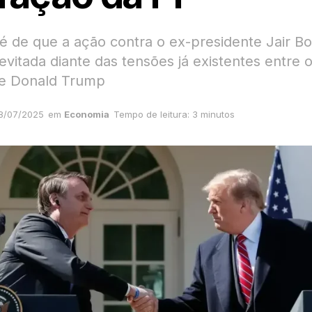
 é de que a ação contra o ex-presidente Jair B
evitada diante das tensões já existentes entre
o e Donald Trump
8/07/2025
em
Economia
Tempo de leitura: 3 minutos