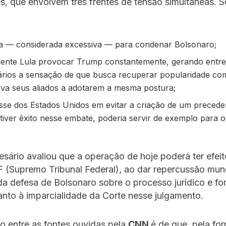
, que envolvem três frentes de tensão simultâneas. S
a — considerada excessiva — para condenar Bolsonaro;
dente Lula provocar Trump constantemente, gerando entre
rios a sensação de que busca recuperar popularidade com
tiva seus aliados a adotarem a mesma postura;
esse dos Estados Unidos em evitar a criação de um preceden
 tiver êxito nesse embate, poderia servir de exemplo para 
sário avaliou que a operação de hoje poderá ter efeit
 (Supremo Tribunal Federal), ao dar repercussão mund
a defesa de Bolsonaro sobre o processo jurídico e f
nto à imparcialidade da Corte nesse julgamento.
o entre as fontes ouvidas pela
CNN
é de que, pela f