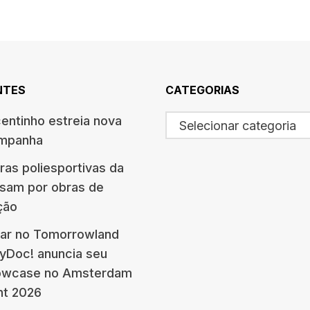
NTES
CATEGORIAS
centinho estreia nova
Selecionar categoria
ampanha
ras poliesportivas da
ssam por obras de
ção
ar no Tomorrowland
eyDoc! anuncia seu
howcase no Amsterdam
nt 2026