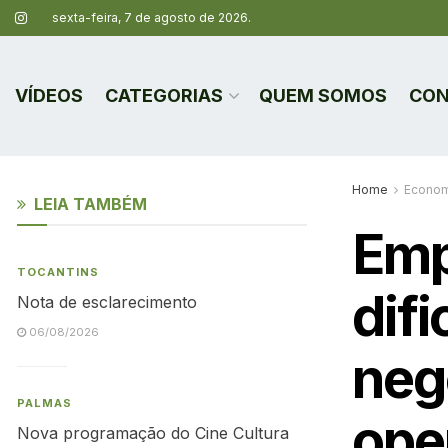
sexta-feira, 7 de agosto de 2026.
VÍDEOS
CATEGORIAS
QUEM SOMOS
CON
Home
Econom
LEIA TAMBÉM
Emp
TOCANTINS
dif
Nota de esclarecimento
06/08/2026
neg
PALMAS
ope
Nova programação do Cine Cultura