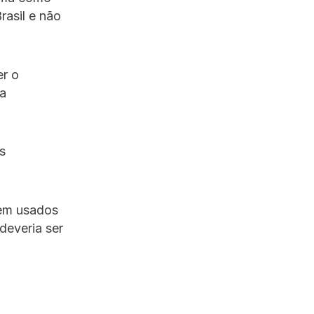
rasil e não
er o
ia
s
.
rem usados
deveria ser