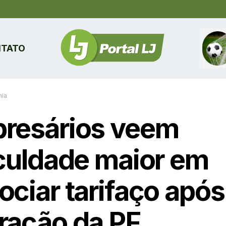
TATO
ia
resários veem
iculdade maior em
ociar tarifaço após
ração da PF