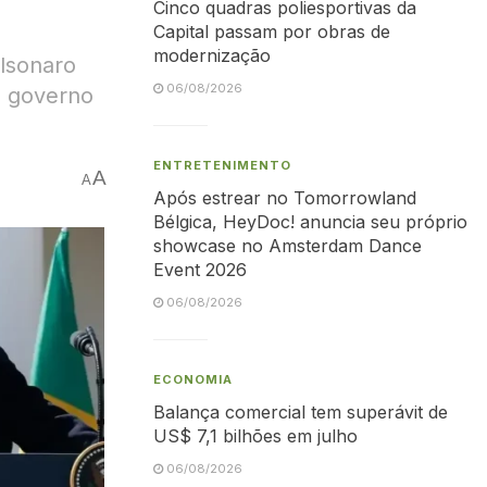
Cinco quadras poliesportivas da
Capital passam por obras de
modernização
olsonaro
06/08/2026
 o governo
ENTRETENIMENTO
A
A
Após estrear no Tomorrowland
Bélgica, HeyDoc! anuncia seu próprio
showcase no Amsterdam Dance
Event 2026
06/08/2026
ECONOMIA
Balança comercial tem superávit de
US$ 7,1 bilhões em julho
06/08/2026