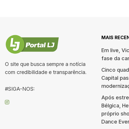
MAIS RECE
Em live, Vi
fase da c
O site que busca sempre a notícia
Cinco quad
com credibilidade e transparência.
Capital pa
moderniza
#SIGA-NOS:
Após estre
Bélgica, H
próprio s
Dance Eve