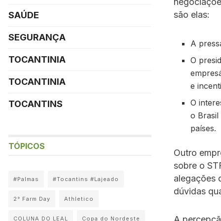
negociações
são elas:
SAÚDE
SEGURANÇA
A press
TOCANTINIA
O presi
empresá
TOCANTINIA
e incen
O inter
TOCANTINS
o Brasil
países.
TÓPICOS
Outro empre
sobre o STF
alegações d
#Palmas
#Tocantins #Lajeado
dúvidas qua
2° Farm Day
Athletico
A percepçã
COLUNA DO LEAL
Copa do Nordeste