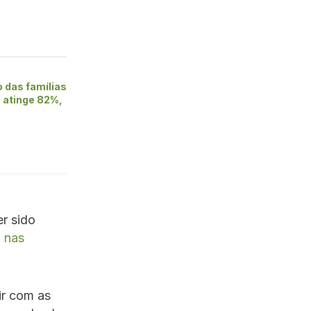
 das famílias
e atinge 82%,
r sido
l nas
ir com as