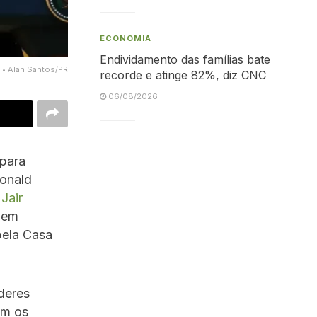
ECONOMIA
Endividamento das famílias bate
 • Alan Santos/PR
recorde e atinge 82%, diz CNC
06/08/2026
 para
Donald
Jair
l em
pela Casa
deres
om os