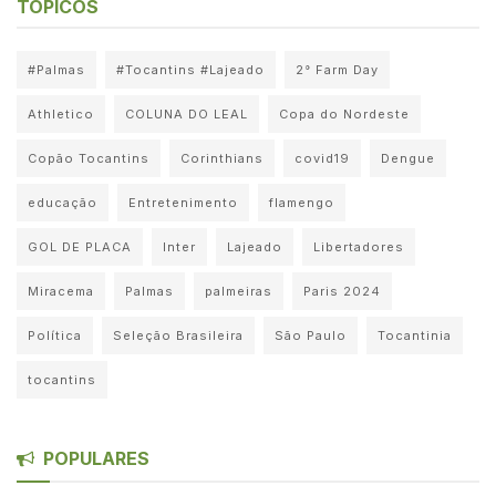
TÓPICOS
#Palmas
#Tocantins #Lajeado
2° Farm Day
Athletico
COLUNA DO LEAL
Copa do Nordeste
Copão Tocantins
Corinthians
covid19
Dengue
educação
Entretenimento
flamengo
GOL DE PLACA
Inter
Lajeado
Libertadores
Miracema
Palmas
palmeiras
Paris 2024
Política
Seleção Brasileira
São Paulo
Tocantinia
tocantins
POPULARES