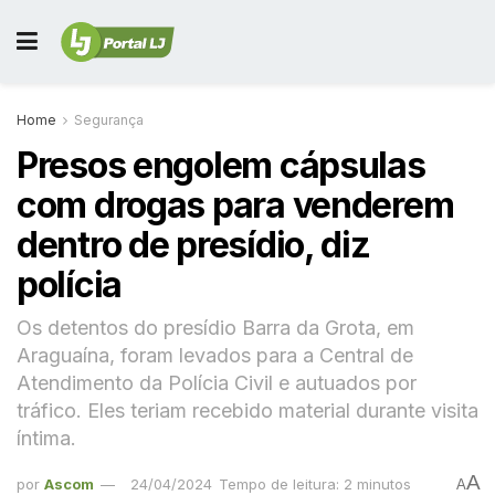
Home
Segurança
Presos engolem cápsulas
com drogas para venderem
dentro de presídio, diz
polícia
Os detentos do presídio Barra da Grota, em
Araguaína, foram levados para a Central de
Atendimento da Polícia Civil e autuados por
tráfico. Eles teriam recebido material durante visita
íntima.
A
por
Ascom
24/04/2024
Tempo de leitura: 2 minutos
A