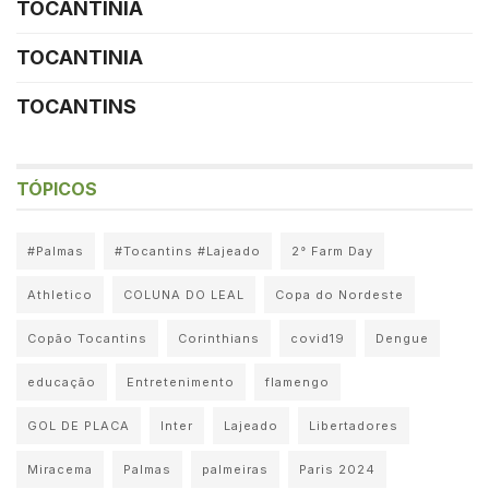
TOCANTINIA
TOCANTINIA
TOCANTINS
TÓPICOS
#Palmas
#Tocantins #Lajeado
2° Farm Day
Athletico
COLUNA DO LEAL
Copa do Nordeste
Copão Tocantins
Corinthians
covid19
Dengue
educação
Entretenimento
flamengo
GOL DE PLACA
Inter
Lajeado
Libertadores
Miracema
Palmas
palmeiras
Paris 2024