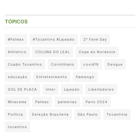
TÓPICOS
#Palmas
#Tocantins #Lajeado
2° Farm Day
Athletico
COLUNA DO LEAL
Copa do Nordeste
Copão Tocantins
Corinthians
covid19
Dengue
educação
Entretenimento
flamengo
GOL DE PLACA
Inter
Lajeado
Libertadores
Miracema
Palmas
palmeiras
Paris 2024
Política
Seleção Brasileira
São Paulo
Tocantinia
tocantins