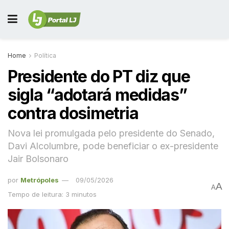
Home
Política
Presidente do PT diz que
sigla “adotará medidas”
contra dosimetria
Nova lei promulgada pelo presidente do Senado,
Davi Alcolumbre, pode beneficiar o ex-presidente
Jair Bolsonaro
por
Metrópoles
09/05/2026
A
A
Tempo de leitura: 3 minutos