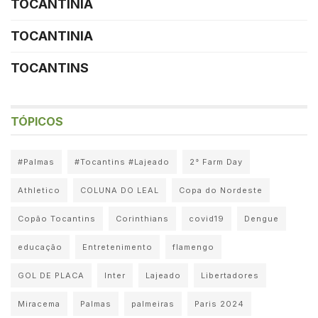
TOCANTINIA
TOCANTINIA
TOCANTINS
TÓPICOS
#Palmas
#Tocantins #Lajeado
2° Farm Day
Athletico
COLUNA DO LEAL
Copa do Nordeste
Copão Tocantins
Corinthians
covid19
Dengue
educação
Entretenimento
flamengo
GOL DE PLACA
Inter
Lajeado
Libertadores
Miracema
Palmas
palmeiras
Paris 2024