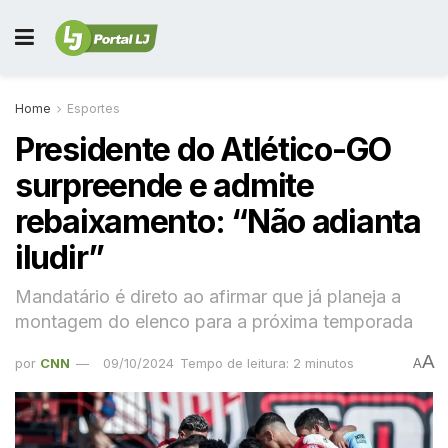
Home
Esportes
Presidente do Atlético-GO
surpreende e admite
rebaixamento: “Não adianta
iludir”
Mandatário é direto ao afirmar que já planeja a
montagem do elenco para a próxima temporada
A
por
CNN
09/10/2024
Tempo de leitura: 2 minutos
A