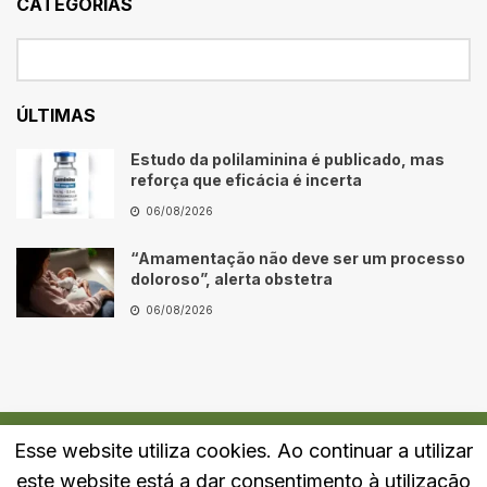
CATEGORIAS
ÚLTIMAS
Estudo da polilaminina é publicado, mas
reforça que eficácia é incerta
06/08/2026
“Amamentação não deve ser um processo
doloroso”, alerta obstetra
06/08/2026
Esse website utiliza cookies. Ao continuar a utilizar
Quem Somos
Fale Conosco
Política de Privacidade
este website está a dar consentimento à utilização