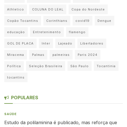
Athletico
COLUNA DO LEAL
Copa do Nordeste
Copão Tocantins
Corinthians
covid19
Dengue
educação
Entretenimento
flamengo
GOL DE PLACA
Inter
Lajeado
Libertadores
Miracema
Palmas
palmeiras
Paris 2024
Política
Seleção Brasileira
São Paulo
Tocantinia
tocantins
POPULARES
SAÚDE
Estudo da polilaminina é publicado, mas reforça que