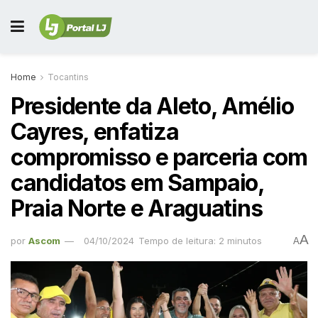
Home
Tocantins
Presidente da Aleto, Amélio
Cayres, enfatiza
compromisso e parceria com
candidatos em Sampaio,
Praia Norte e Araguatins
A
por
Ascom
04/10/2024
Tempo de leitura: 2 minutos
A