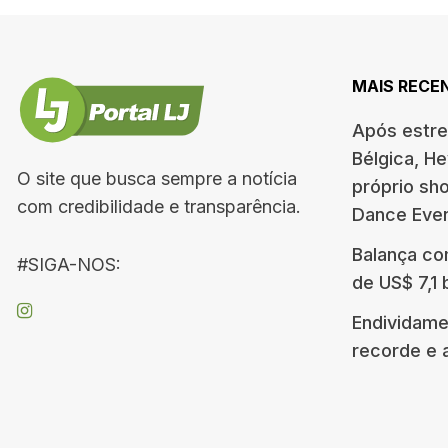
MAIS RECE
Após estre
Bélgica, H
O site que busca sempre a notícia
próprio s
com credibilidade e transparência.
Dance Eve
Balança co
#SIGA-NOS:
de US$ 7,1 
Endividame
recorde e 