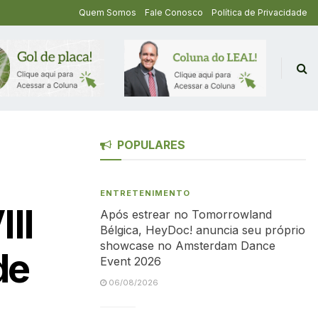
Quem Somos
Fale Conosco
Política de Privacidade
POPULARES
ENTRETENIMENTO
II
Após estrear no Tomorrowland
Bélgica, HeyDoc! anuncia seu próprio
showcase no Amsterdam Dance
de
Event 2026
06/08/2026