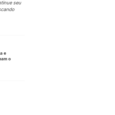
ntinue seu
uscando
a e
mam o