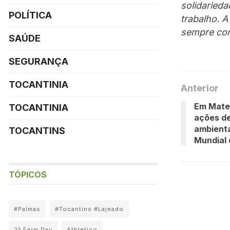
solidaried
POLÍTICA
trabalho. 
sempre con
SAÚDE
SEGURANÇA
TOCANTINIA
Anterior
Em Matei
TOCANTINIA
ações de
ambienta
TOCANTINS
Mundial
TÓPICOS
#Palmas
#Tocantins #Lajeado
2° Farm Day
Athletico