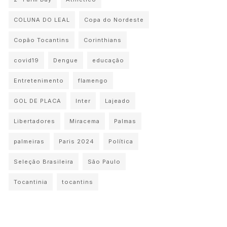
COLUNA DO LEAL
Copa do Nordeste
Copão Tocantins
Corinthians
covid19
Dengue
educação
Entretenimento
flamengo
GOL DE PLACA
Inter
Lajeado
Libertadores
Miracema
Palmas
palmeiras
Paris 2024
Política
Seleção Brasileira
São Paulo
Tocantinia
tocantins