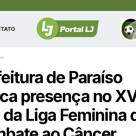
TATO
ins
eitura de Paraíso
ca presença no XVI
 da Liga Feminina 
bate ao Câncer