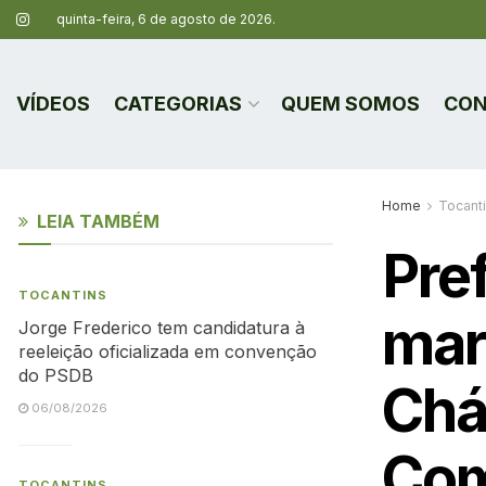
quinta-feira, 6 de agosto de 2026.
VÍDEOS
CATEGORIAS
QUEM SOMOS
CON
Home
Tocant
LEIA TAMBÉM
Pref
TOCANTINS
mar
Jorge Frederico tem candidatura à
reeleição oficializada em convenção
do PSDB
Chá
06/08/2026
Com
TOCANTINS