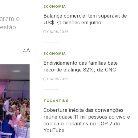
ECONOMIA
Balança comercial tem superávit de
iaram o
US$ 7,1 bilhões em julho
gestão
06/08/2026
A
A
ECONOMIA
Endividamento das famílias bate
recorde e atinge 82%, diz CNC
06/08/2026
TOCANTINS
Cobertura inédita das convenções
reúne quase 11 mil pessoas ao vivo e
coloca o Tocantins no TOP 7 do
YouTube