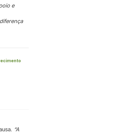
poio e
diferença
recimento
causa.
“A