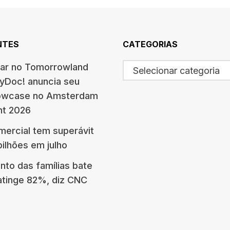
NTES
CATEGORIAS
ar no Tomorrowland
Selecionar categoria
eyDoc! anuncia seu
howcase no Amsterdam
nt 2026
mercial tem superávit
bilhões em julho
nto das famílias bate
atinge 82%, diz CNC