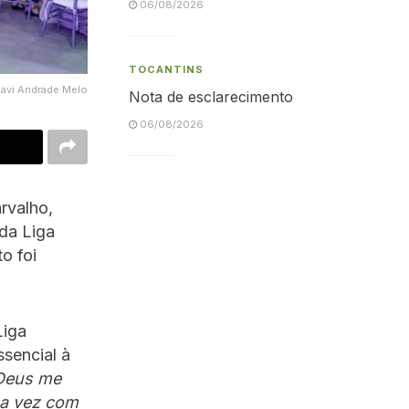
06/08/2026
TOCANTINS
Davi Andrade Melo
Nota de esclarecimento
06/08/2026
arvalho,
 da Liga
o foi
Liga
sencial à
 Deus me
ma vez com