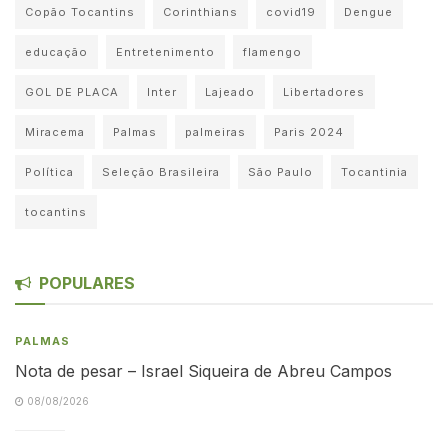
Copão Tocantins
Corinthians
covid19
Dengue
educação
Entretenimento
flamengo
GOL DE PLACA
Inter
Lajeado
Libertadores
Miracema
Palmas
palmeiras
Paris 2024
Política
Seleção Brasileira
São Paulo
Tocantinia
tocantins
POPULARES
PALMAS
Nota de pesar – Israel Siqueira de Abreu Campos
08/08/2026