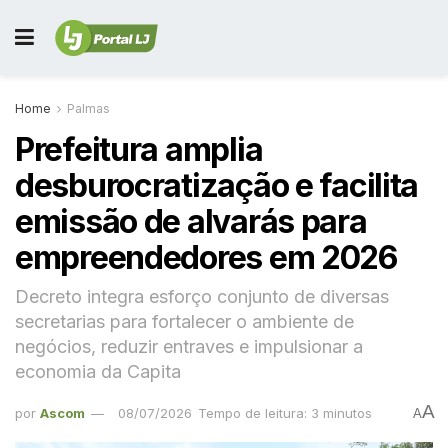
Home
Palmas
Prefeitura amplia
desburocratização e facilita
emissão de alvarás para
empreendedores em 2026
Decreto integra esforço conjunto de diversas
secretarias para fortalecer o ambiente de
negócios, reduzir entraves e impulsionar a
economia da Capita
A
por
Ascom
08/07/2026
Tempo de leitura: 3 minutos
A