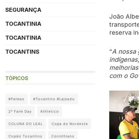
SEGURANÇA
João Alber
TOCANTINIA
transport
reserva i
TOCANTINIA
“
A nossa 
TOCANTINS
indígenas
melhorias
com o Gov
TÓPICOS
#Palmas
#Tocantins #Lajeado
2° Farm Day
Athletico
COLUNA DO LEAL
Copa do Nordeste
Copão Tocantins
Corinthians