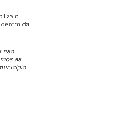
iliza o
 dentro da
s não
emos as
município