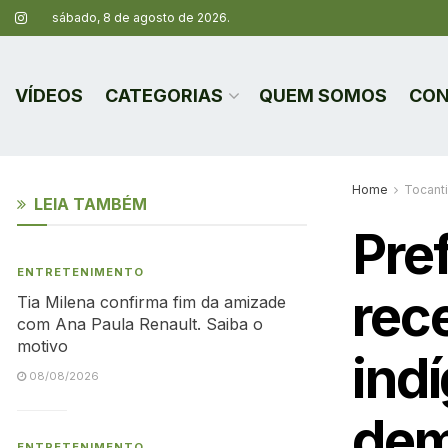
sábado, 8 de agosto de 2026.
VÍDEOS
CATEGORIAS
QUEM SOMOS
CON
Home
Tocant
LEIA TAMBÉM
Pref
ENTRETENIMENTO
rec
Tia Milena confirma fim da amizade
com Ana Paula Renault. Saiba o
motivo
indí
08/08/2026
dem
ENTRETENIMENTO