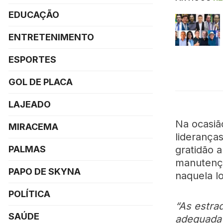
EDUCAÇÃO
ENTRETENIMENTO
ESPORTES
GOL DE PLACA
LAJEADO
Na ocasiã
MIRACEMA
liderança
gratidão 
PALMAS
manutençã
PAPO DE SKYNA
naquela lo
POLÍTICA
“As estr
SAÚDE
adequada