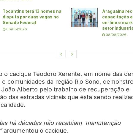
Tocantins terá 13 nomes na
Araguaína re
disputa por duas vagas no
capacitação 
Senado Federal
on-line e mark
setor industri
08/08/2026
08/08/2026
o o cacique Teodoro Xerente, em nome das de
s e comunidades da região Rio Sono, demonstr
a João Alberto pelo trabalho de recuperação e
o das estradas vicinais que esta sendo realiza
calidade.
adas há décadas não recebiam manutenção
”
argumentou o cacique.