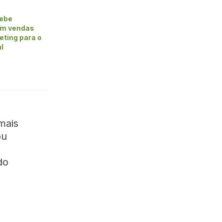
cebe
em vendas
eting para o
al
mais
ou
do