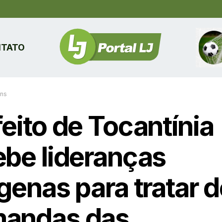
TATO
ins
eito de Tocantínia
ebe lideranças
genas para tratar 
andas das