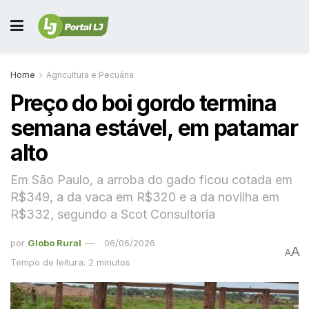
Home
Agricultura e Pecuária
Preço do boi gordo termina
semana estável, em patamar
alto
Em São Paulo, a arroba do gado ficou cotada em
R$349, a da vaca em R$320 e a da novilha em
R$332, segundo a Scot Consultoria
por
Globo Rural
06/06/2026
A
A
Tempo de leitura: 2 minutos