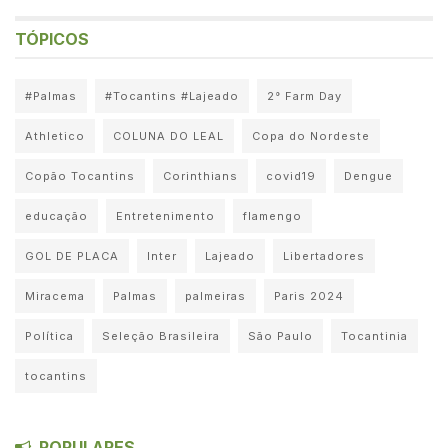
TÓPICOS
#Palmas
#Tocantins #Lajeado
2° Farm Day
Athletico
COLUNA DO LEAL
Copa do Nordeste
Copão Tocantins
Corinthians
covid19
Dengue
educação
Entretenimento
flamengo
GOL DE PLACA
Inter
Lajeado
Libertadores
Miracema
Palmas
palmeiras
Paris 2024
Política
Seleção Brasileira
São Paulo
Tocantinia
tocantins
POPULARES