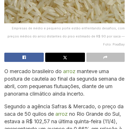
Empresas de médio e pequeno porte estão enfrentando desafios, com
preços médios do arroz distantes do piso estimado de R$ 90 por saca —
Foto: PixaBay
O mercado brasileiro do
arroz
manteve uma
postura de cautela ao final da segunda semana de
abril, com pequenas flutuações, diante de um
panorama climático ainda incerto.
Segundo a agência Safras & Mercado, o preço da
saca de 50 quilos de
arroz
no Rio Grande do Sul,
estava a R$ 102,57 na última quinta-feira (11/4),
apresentando um avanço de 0,66% em relação à