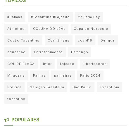
TÓPICOS
#Palmas
#Tocantins #Lajeado
2° Farm Day
Athletico
COLUNA DO LEAL
Copa do Nordeste
Copão Tocantins
Corinthians
covid19
Dengue
educação
Entretenimento
flamengo
GOL DE PLACA
Inter
Lajeado
Libertadores
Miracema
Palmas
palmeiras
Paris 2024
Política
Seleção Brasileira
São Paulo
Tocantinia
tocantins
POPULARES