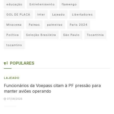
educação
Entretenimento
flamengo
GOL DE PLACA
Inter
Lajeado
Libertadores
Miracema
Palmas
palmeiras
Paris 2024
Política
Seleção Brasileira
São Paulo
Tocantinia
tocantins
POPULARES
LAJEADO
Funcionários da Voepass citam à PF pressão para
manter aviões operando
07/08/2026