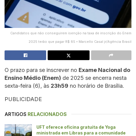
Candidatos que não conseguirem isenção na taxa de inscrição do Enem
2025 terão que pagar R$ 85 • Marcello Casal jr/Agência Brasil
O prazo para se inscrever no
Exame Nacional do
Ensino Médio (Enem)
de 2025 se encerra nesta
sexta-feira (6), às
23h59
no horário de Brasília.
PUBLICIDADE
ARTIGOS
RELACIONADOS
UFT oferece oficina gratuita de Yoga
ministrada em Libras para a comunidade