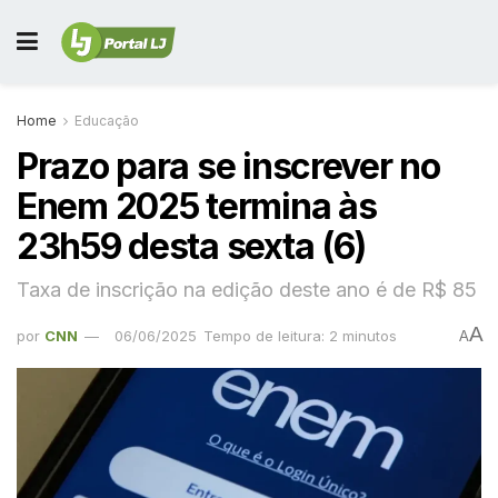
Home
Educação
Prazo para se inscrever no
Enem 2025 termina às
23h59 desta sexta (6)
Taxa de inscrição na edição deste ano é de R$ 85
A
por
CNN
06/06/2025
Tempo de leitura: 2 minutos
A