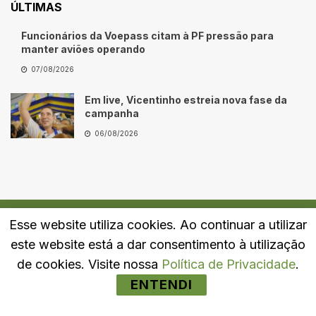
ÚLTIMAS
Funcionários da Voepass citam à PF pressão para
manter aviões operando
07/08/2026
Em live, Vicentinho estreia nova fase da
campanha
06/08/2026
Esse website utiliza cookies. Ao continuar a utilizar
Quem Somos
Fale Conosco
Política de Privacidade
este website está a dar consentimento à utilização
© 2024
Portal LJ
- Todos os direitos reservados.
de cookies. Visite nossa
Política de Privacidade
.
ENTENDI