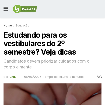
Home
Educação
Estudando para os
vestibulares do 2º
semestre? Veja dicas
Candidatos devem priorizar cuidados com o
corpo e mente
A
por
CNN
06/06/2025
Tempo de leitura: 3 minutos
A