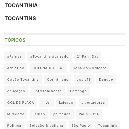
TOCANTINIA
TOCANTINS
TÓPICOS
#Palmas
#Tocantins #Lajeado
2° Farm Day
Athletico
COLUNA DO LEAL
Copa do Nordeste
Copão Tocantins
Corinthians
covid19
Dengue
educação
Entretenimento
flamengo
GOL DE PLACA
Inter
Lajeado
Libertadores
Miracema
Palmas
palmeiras
Paris 2024
Política
Seleção Brasileira
São Paulo
Tocantinia