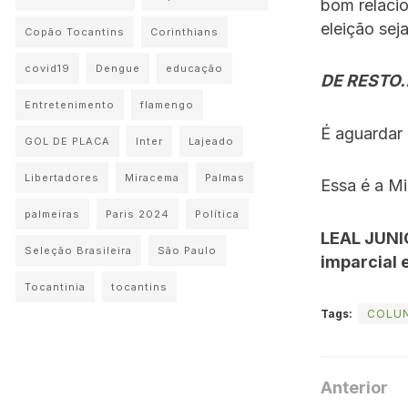
bom relaci
eleição sej
Copão Tocantins
Corinthians
covid19
Dengue
educação
DE RESTO
Entretenimento
flamengo
É aguardar 
GOL DE PLACA
Inter
Lajeado
Libertadores
Miracema
Palmas
Essa é a Mi
palmeiras
Paris 2024
Política
LEAL JUNI
Seleção Brasileira
São Paulo
imparcial 
Tocantinia
tocantins
Tags:
COLUN
Anterior