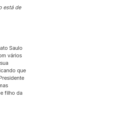
o está de
ato Saulo
om vários
 sua
nicando que
Presidente
imas
e filho da