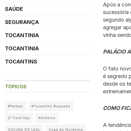
Após a conf
SAÚDE
sucessória
segundo alg
SEGURANÇA
agregar apo
vinha sendo
TOCANTINIA
TOCANTINIA
PALÁCIO 
TOCANTINS
O fato novo
é segredo 
desde os t
TÓPICOS
extremamen
#Palmas
#Tocantins #Lajeado
COMO FI
2° Farm Day
Athletico
A tendência
COLUNA DO LEAL
Copa do Nordeste