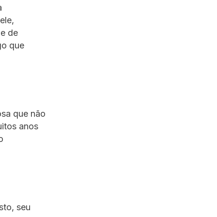
a
ele,
de de
go que
osa que não
uitos anos
o
sto, seu