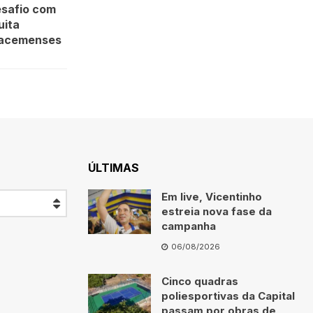
esafio com
uita
iracemenses
ÚLTIMAS
Em live, Vicentinho
estreia nova fase da
campanha
06/08/2026
Cinco quadras
poliesportivas da Capital
passam por obras de