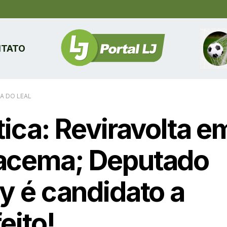
TATO
A DO LEAL
tica: Reviravolta e
acema; Deputado
ry é candidato a
eito!