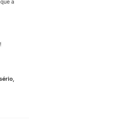
 que a
!
ério,