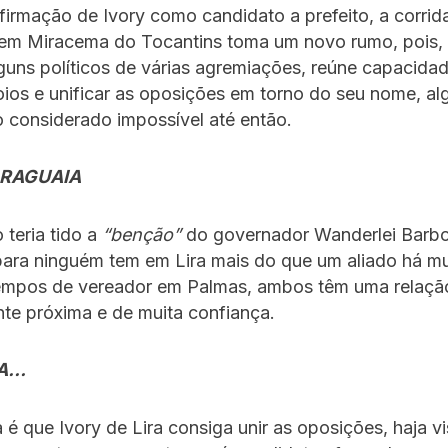
irmação de Ivory como candidato a prefeito, a corrid
 em Miracema do Tocantins toma um novo rumo, pois, 
uns políticos de várias agremiações, reúne capacida
ios e unificar as oposições em torno do seu nome, al
 considerado impossível até então.
ARAGUAIA
 teria tido a
“benção”
do governador Wanderlei Barb
para ninguém tem em Lira mais do que um aliado há m
empos de vereador em Palmas, ambos têm uma relaçã
te próxima e de muita confiança.
CA…
 é que Ivory de Lira consiga unir as oposições, haja vi