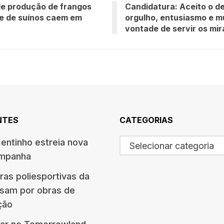
e produção de frangos
Candidatura: Aceito o d
e de suínos caem em
orgulho, entusiasmo e m
vontade de servir os m
NTES
CATEGORIAS
centinho estreia nova
Selecionar categoria
ampanha
ras poliesportivas da
ssam por obras de
ção