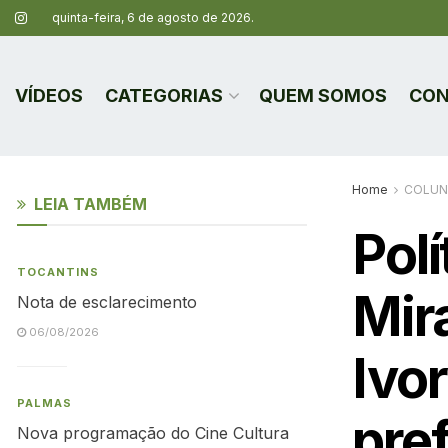
quinta-feira, 6 de agosto de 2026.
VÍDEOS
CATEGORIAS
QUEM SOMOS
CON
Home
COLUN
LEIA TAMBÉM
Polí
TOCANTINS
Mir
Nota de esclarecimento
06/08/2026
Ivo
PALMAS
pref
Nova programação do Cine Cultura