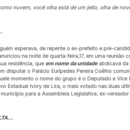
 como nuvem, você olha está de um jeito, olha de nov
…
guém esperava, de repente o ex-prefeito e pré-candid
unciou na noite de quarta-feira,17, em uma reunião c
sua residência, que
em nome da unidade
abdicava da
em disputar o Palácio Eurípedes Pereira Coêlho comu
aquele momento o nome do grupo é o Deputado e Vice 
ivo Estadual Ivory de Lira, o mais votado nas duas últ
 município para a Assembleia Legislativa, ex-vereador 
LTA…