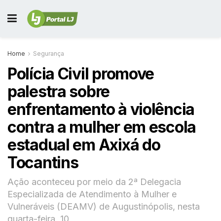
Home
Segurança
Polícia Civil promove
palestra sobre
enfrentamento à violência
contra a mulher em escola
estadual em Axixá do
Tocantins
Ação aconteceu por meio da 2ª Delegacia
Especializada de Atendimento à Mulher e
Vulneráveis (DEAMV) de Augustinópolis, nesta
quarta-feira, 10