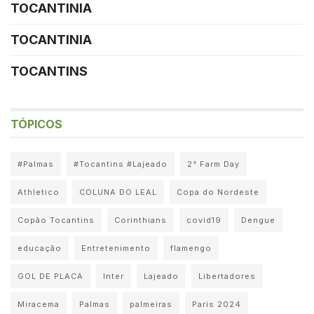
TOCANTINIA
TOCANTINIA
TOCANTINS
TÓPICOS
#Palmas
#Tocantins #Lajeado
2° Farm Day
Athletico
COLUNA DO LEAL
Copa do Nordeste
Copão Tocantins
Corinthians
covid19
Dengue
educação
Entretenimento
flamengo
GOL DE PLACA
Inter
Lajeado
Libertadores
Miracema
Palmas
palmeiras
Paris 2024