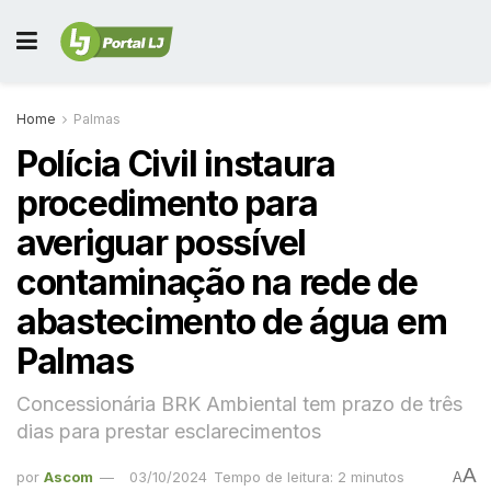
Home
Palmas
Polícia Civil instaura
procedimento para
averiguar possível
contaminação na rede de
abastecimento de água em
Palmas
Concessionária BRK Ambiental tem prazo de três
dias para prestar esclarecimentos
A
por
Ascom
03/10/2024
Tempo de leitura: 2 minutos
A