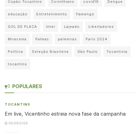
Copão Tocantins
Corinthians
covid19
Dengue
educação
Entretenimento
flamengo
GOL DE PLACA
Inter
Lajeado
Libertadores
Miracema
Palmas
palmeiras
Paris 2024
Política
Seleção Brasileira
São Paulo
Tocantinia
tocantins
POPULARES
TOCANTINS
Em live, Vicentinho estreia nova fase da campanha
06/08/2026