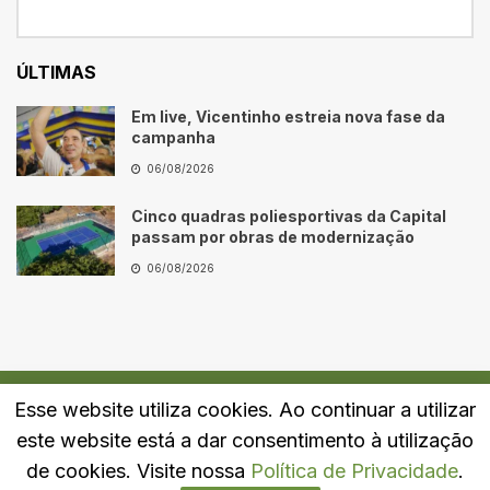
ÚLTIMAS
Em live, Vicentinho estreia nova fase da
campanha
06/08/2026
Cinco quadras poliesportivas da Capital
passam por obras de modernização
06/08/2026
Esse website utiliza cookies. Ao continuar a utilizar
Quem Somos
Fale Conosco
Política de Privacidade
este website está a dar consentimento à utilização
© 2024
Portal LJ
- Todos os direitos reservados.
de cookies. Visite nossa
Política de Privacidade
.