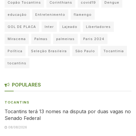
Copão Tocantins
Corinthians
covid19
Dengue
educação
Entretenimento
flamengo
GOL DE PLACA
Inter
Lajeado
Libertadores
Miracema
Palmas
palmeiras
Paris 2024
Política
Seleção Brasileira
São Paulo
Tocantinia
tocantins
POPULARES
TOCANTINS
Tocantins terá 13 nomes na disputa por duas vagas no
Senado Federal
08/08/2026