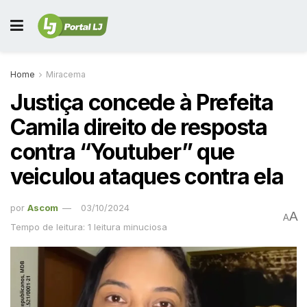
Home
Miracema
Justiça concede à Prefeita
Camila direito de resposta
contra “Youtuber” que
veiculou ataques contra ela
por
Ascom
03/10/2024
A
A
Tempo de leitura: 1 leitura minuciosa