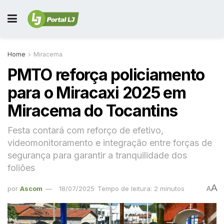
Home
Miracema
PMTO reforça policiamento
para o Miracaxi 2025 em
Miracema do Tocantins
Festa contará com reforço de efetivo,
videomonitoramento e integração entre forças de
segurança para garantir a tranquilidade dos
foliões
A
por
Ascom
18/07/2025
Tempo de leitura: 2 minutos
A