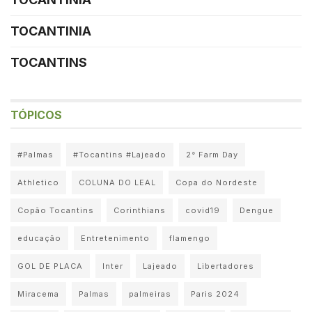
TOCANTINIA
TOCANTINS
TÓPICOS
#Palmas
#Tocantins #Lajeado
2° Farm Day
Athletico
COLUNA DO LEAL
Copa do Nordeste
Copão Tocantins
Corinthians
covid19
Dengue
educação
Entretenimento
flamengo
GOL DE PLACA
Inter
Lajeado
Libertadores
Miracema
Palmas
palmeiras
Paris 2024