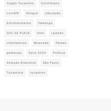
Copão Tocantins
Corinthians
covid19
Dengue
educação
Entretenimento
flamengo
GOL DE PLACA
Inter
Lajeado
Libertadores
Miracema
Palmas
palmeiras
Paris 2024
Política
Seleção Brasileira
São Paulo
Tocantinia
tocantins