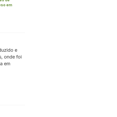
eso em
duzido e
, onde foi
ia em