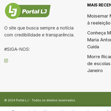
MAIS RECE
Moisemar M
à reeleiçã
O site que busca sempre a notícia
Conheça Me
com credibilidade e transparência.
Maria Ant
Cuida
#SIGA-NOS:
Morre Rica
de escolas
Janeiro
© 2024
Portal LJ
- Todos os direitos reservados.