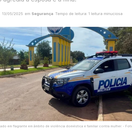
13/05/2025
em
Segurança
Tempo de leitura: 1 leitura minuciosa
ado em flagrante em âmbito de violência doméstica e familiar contra mulher. - F