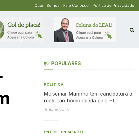
Quem Somos
Fale Conosco
Política de Privacidade
POPULARES
r
POLÍTICA
em
Moisemar Marinho tem candidatura à
reeleição homologada pelo PL
05/08/2026
ENTRETENIMENTO