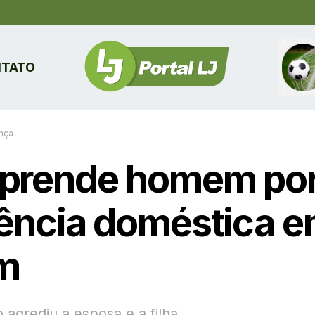
TATO
nça
prende homem po
lência doméstica 
m
 agrediu a esposa e a filha.