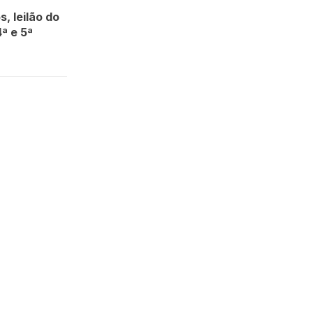
, leilão do
ª e 5ª