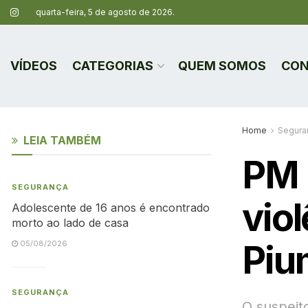
quarta-feira, 5 de agosto de 2026.
VÍDEOS
CATEGORIAS
QUEM SOMOS
CON
Home
Segura
LEIA TAMBÉM
PM 
SEGURANÇA
vio
Adolescente de 16 anos é encontrado
morto ao lado de casa
Piu
05/08/2026
SEGURANÇA
O suspeito