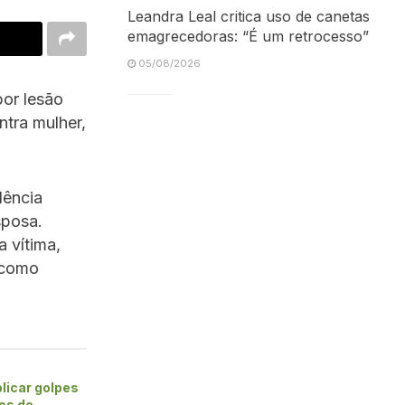
Leandra Leal critica uso de canetas
emagrecedoras: “É um retrocesso”
05/08/2026
por lesão
ntra mulher,
lência
sposa.
 vítima,
 como
licar golpes
es de