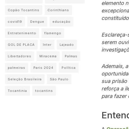
elemento n
excepcional
Copão Tocantins
Corinthians
constituído
covid19
Dengue
educação
Entretenimento
flamengo
Esclareça
serem ouvi
GOL DE PLACA
Inter
Lajeado
investigaçõ
Libertadores
Miracema
Palmas
Ademais, a 
palmeiras
Paris 2024
Política
oportunida
Seleção Brasileira
São Paulo
sua prisão
reforça a 
Tocantinia
tocantins
para fazer
Enten