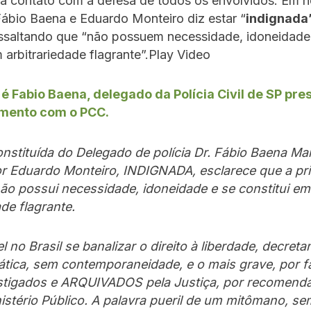
a contato com a defesa de todos os envolvidos. Em n
ábio Baena e Eduardo Monteiro diz estar “
indignada
essaltando que “não possuem necessidade, idoneidade
m arbitrariedade flagrante”.Play Video
é Fabio Baena, delegado da Polícia Civil de SP pre
imento com o PCC.
nstituída do Delegado de polícia Dr. Fábio Baena Mar
or Eduardo Monteiro, INDIGNADA, esclarece que a pri
ão possui necessidade, idoneidade e se constitui em
ade flagrante.
l no Brasil se banalizar o direito à liberdade, decret
ática, sem contemporaneidade, e o mais grave, por f
stigados e ARQUIVADOS pela Justiça, por recomend
istério Público. A palavra pueril de um mitômano, s