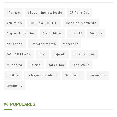
#Palmas
#Tocantins #Lajeado
2° Farm Day
Athletico
COLUNA DO LEAL
Copa do Nordeste
Copão Tocantins
Corinthians
covid19
Dengue
educação
Entretenimento
flamengo
GOL DE PLACA
Inter
Lajeado
Libertadores
Miracema
Palmas
palmeiras
Paris 2024
Política
Seleção Brasileira
São Paulo
Tocantinia
tocantins
POPULARES