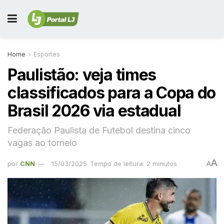
Home
Esportes
Paulistão: veja times
classificados para a Copa do
Brasil 2026 via estadual
Federação Paulista de Futebol destina cinco
vagas ao torneio
A
por
CNN
15/03/2025
Tempo de leitura: 2 minutos
A