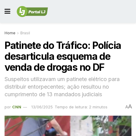
Home
Brasil
Patinete do Tráfico: Polícia
desarticula esquema de
venda de drogas no DF
Suspeitos utilizavam um patinete elétrico para
distribuir entorpecentes; ação resultou no
cumprimento de 13 mandados judiciais
A
por
CNN
13/06/2025
Tempo de leitura: 2 minutos
A