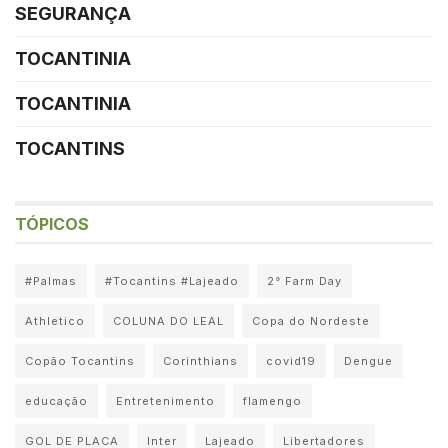
SEGURANÇA
TOCANTINIA
TOCANTINIA
TOCANTINS
TÓPICOS
#Palmas
#Tocantins #Lajeado
2° Farm Day
Athletico
COLUNA DO LEAL
Copa do Nordeste
Copão Tocantins
Corinthians
covid19
Dengue
educação
Entretenimento
flamengo
GOL DE PLACA
Inter
Lajeado
Libertadores