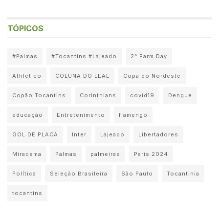
TÓPICOS
#Palmas
#Tocantins #Lajeado
2° Farm Day
Athletico
COLUNA DO LEAL
Copa do Nordeste
Copão Tocantins
Corinthians
covid19
Dengue
educação
Entretenimento
flamengo
GOL DE PLACA
Inter
Lajeado
Libertadores
Miracema
Palmas
palmeiras
Paris 2024
Política
Seleção Brasileira
São Paulo
Tocantinia
tocantins