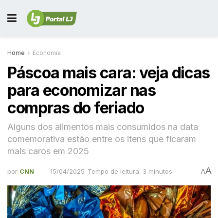
Home
Economia
Páscoa mais cara: veja dicas
para economizar nas
compras do feriado
Alguns dos alimentos mais consumidos na data
comemorativa estão entre os itens que ficaram
mais caros em 2025
A
por
CNN
15/04/2025
Tempo de leitura: 3 minutos
A