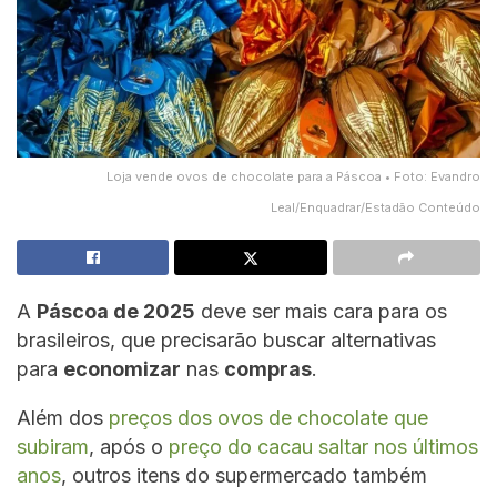
Loja vende ovos de chocolate para a Páscoa • Foto: Evandro
Leal/Enquadrar/Estadão Conteúdo
A
Páscoa de 2025
deve ser mais cara para os
brasileiros, que precisarão buscar alternativas
para
economizar
nas
compras
.
Além dos
preços dos ovos de chocolate que
subiram
, após o
preço do cacau saltar nos últimos
anos
, outros itens do supermercado também