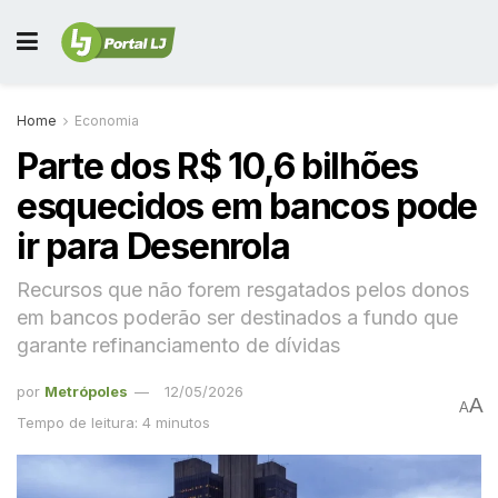
Home
Economia
Parte dos R$ 10,6 bilhões
esquecidos em bancos pode
ir para Desenrola
Recursos que não forem resgatados pelos donos
em bancos poderão ser destinados a fundo que
garante refinanciamento de dívidas
por
Metrópoles
12/05/2026
A
A
Tempo de leitura: 4 minutos