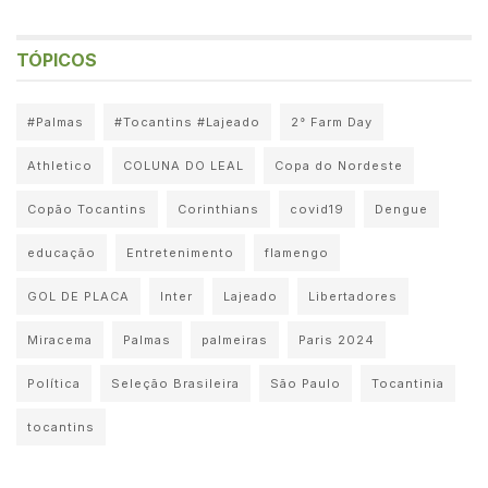
TÓPICOS
#Palmas
#Tocantins #Lajeado
2° Farm Day
Athletico
COLUNA DO LEAL
Copa do Nordeste
Copão Tocantins
Corinthians
covid19
Dengue
educação
Entretenimento
flamengo
GOL DE PLACA
Inter
Lajeado
Libertadores
Miracema
Palmas
palmeiras
Paris 2024
Política
Seleção Brasileira
São Paulo
Tocantinia
tocantins