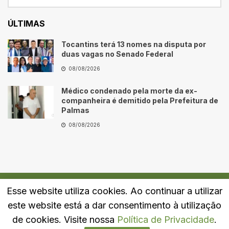
ÚLTIMAS
Tocantins terá 13 nomes na disputa por
duas vagas no Senado Federal
08/08/2026
Médico condenado pela morte da ex-
companheira é demitido pela Prefeitura de
Palmas
08/08/2026
Esse website utiliza cookies. Ao continuar a utilizar
Quem Somos
Fale Conosco
Política de Privacidade
este website está a dar consentimento à utilização
© 2024
Portal LJ
- Todos os direitos reservados.
de cookies. Visite nossa
Política de Privacidade
.