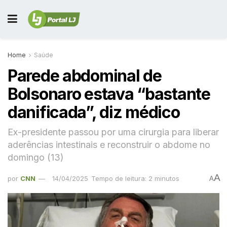
Home
Saúde
Parede abdominal de
Bolsonaro estava “bastante
danificada”, diz médico
Ex-presidente passou por uma cirurgia para liberar
aderências intestinais e reconstruir o abdome no
domingo (13)
A
por
CNN
14/04/2025
Tempo de leitura: 2 minutos
A