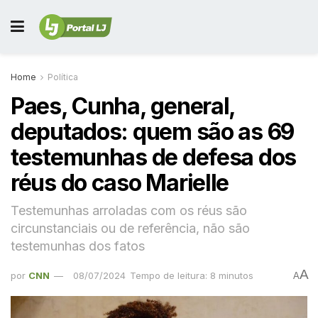
Home
Política
Paes, Cunha, general,
deputados: quem são as 69
testemunhas de defesa dos
réus do caso Marielle
Testemunhas arroladas com os réus são
circunstanciais ou de referência, não são
testemunhas dos fatos
A
por
CNN
08/07/2024
Tempo de leitura: 8 minutos
A