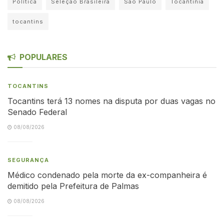
Política
Seleção Brasileira
São Paulo
Tocantinia
tocantins
POPULARES
TOCANTINS
Tocantins terá 13 nomes na disputa por duas vagas no
Senado Federal
08/08/2026
SEGURANÇA
Médico condenado pela morte da ex-companheira é
demitido pela Prefeitura de Palmas
08/08/2026