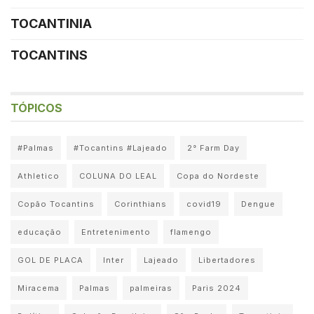
TOCANTINIA
TOCANTINS
TÓPICOS
#Palmas
#Tocantins #Lajeado
2° Farm Day
Athletico
COLUNA DO LEAL
Copa do Nordeste
Copão Tocantins
Corinthians
covid19
Dengue
educação
Entretenimento
flamengo
GOL DE PLACA
Inter
Lajeado
Libertadores
Miracema
Palmas
palmeiras
Paris 2024