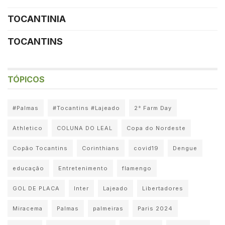
TOCANTINIA
TOCANTINS
TÓPICOS
#Palmas
#Tocantins #Lajeado
2° Farm Day
Athletico
COLUNA DO LEAL
Copa do Nordeste
Copão Tocantins
Corinthians
covid19
Dengue
educação
Entretenimento
flamengo
GOL DE PLACA
Inter
Lajeado
Libertadores
Miracema
Palmas
palmeiras
Paris 2024