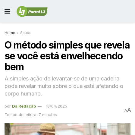
Home
Saúde
O método simples que revela
se você está envelhecendo
bem
A simples ação de levantar-se de uma cadeira
pode revelar muito sobre o que está afetando o
corpo humano.
por
Da Redação
10/04/2025
A
A
Tempo de leitura: 7 minutos