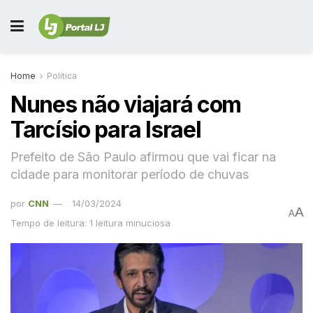
Home
Política
Nunes não viajará com
Tarcísio para Israel
Prefeito de São Paulo afirmou que vai ficar na
cidade para monitorar período de chuvas
por
CNN
14/03/2024
A
A
Tempo de leitura: 1 leitura minuciosa