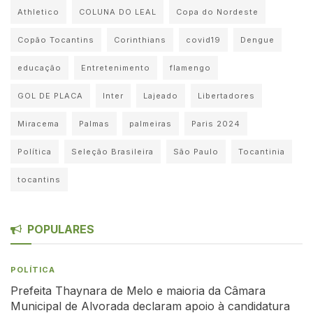
Athletico
COLUNA DO LEAL
Copa do Nordeste
Copão Tocantins
Corinthians
covid19
Dengue
educação
Entretenimento
flamengo
GOL DE PLACA
Inter
Lajeado
Libertadores
Miracema
Palmas
palmeiras
Paris 2024
Política
Seleção Brasileira
São Paulo
Tocantinia
tocantins
POPULARES
POLÍTICA
Prefeita Thaynara de Melo e maioria da Câmara
Municipal de Alvorada declaram apoio à candidatura