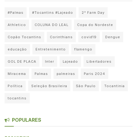
#Palmas
#Tocantins #Lajeado
2° Farm Day
Athletico
COLUNA DO LEAL
Copa do Nordeste
Copão Tocantins
Corinthians
covid19
Dengue
educação
Entretenimento
flamengo
GOL DE PLACA
Inter
Lajeado
Libertadores
Miracema
Palmas
palmeiras
Paris 2024
Política
Seleção Brasileira
São Paulo
Tocantinia
tocantins
POPULARES