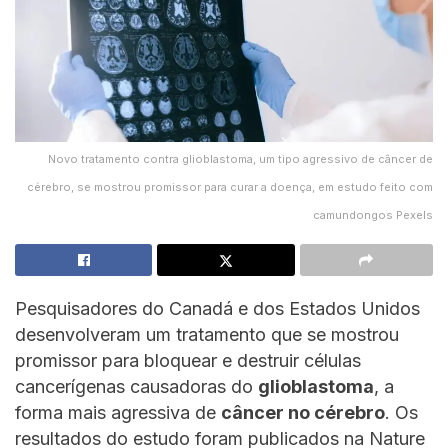
Novo tratamento contra glioblastoma, um tipo agressivo de câncer de
cérebro, se mostrou promissor para curar a doença, em estudo feito com
camundongos Pexels
Pesquisadores do Canadá e dos Estados Unidos
desenvolveram um tratamento que se mostrou
promissor para bloquear e destruir células
cancerígenas causadoras do
glioblastoma
, a
forma mais agressiva de
câncer no cérebro
. Os
resultados do estudo foram publicados na Nature