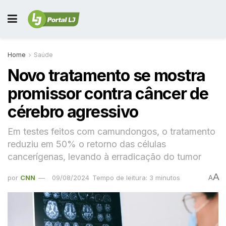
Home
Saúde
Novo tratamento se mostra
promissor contra câncer de
cérebro agressivo
Em testes feitos com camundongos, o tratamento
reduziu em 50% o retorno das células
cancerígenas, levando à erradicação do tumor
A
por
CNN
09/08/2024
Tempo de leitura: 3 minutos
A