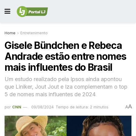
Home
Entretenimento
Gisele Bündchen e Rebeca
Andrade estão entre nomes
mais influentes do Brasil
Um estudo realizado pela Ipsos ainda apontou
que Liniker, Jout Jout e Iza complementam o top
5 de nomes mais influentes de 2024
A
por
CNN
09/08/2024
Tempo de leitura: 2 minutos
A