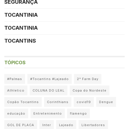
SEGURANÇA
TOCANTINIA
TOCANTINIA
TOCANTINS
TÓPICOS
#Palmas
#Tocantins #Lajeado
2° Farm Day
Athletico
COLUNA DO LEAL
Copa do Nordeste
Copão Tocantins
Corinthians
covid19
Dengue
educação
Entretenimento
flamengo
GOL DE PLACA
Inter
Lajeado
Libertadores