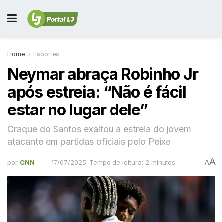
Home
Esportes
Neymar abraça Robinho Jr
após estreia: “Não é fácil
estar no lugar dele”
Craque do Santos exaltou a estreia do jovem
atacante em partidas oficiais pelo Peixe
A
por
CNN
17/07/2025
Tempo de leitura: 2 minutos
A