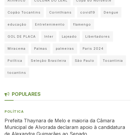
Athletico
COLUNA DO LEAL
Copa do Nordeste
Copão Tocantins
Corinthians
covid19
Dengue
educação
Entretenimento
flamengo
GOL DE PLACA
Inter
Lajeado
Libertadores
Miracema
Palmas
palmeiras
Paris 2024
Política
Seleção Brasileira
São Paulo
Tocantinia
tocantins
POPULARES
POLÍTICA
Prefeita Thaynara de Melo e maioria da Câmara
Municipal de Alvorada declaram apoio à candidatura
de Alexandre Guimarães ao Senado