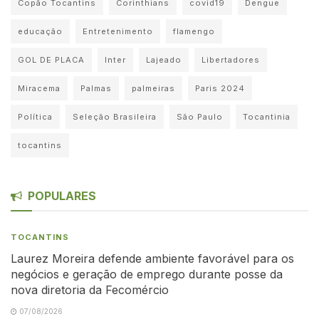
Copão Tocantins
Corinthians
covid19
Dengue
educação
Entretenimento
flamengo
GOL DE PLACA
Inter
Lajeado
Libertadores
Miracema
Palmas
palmeiras
Paris 2024
Política
Seleção Brasileira
São Paulo
Tocantinia
tocantins
POPULARES
TOCANTINS
Laurez Moreira defende ambiente favorável para os
negócios e geração de emprego durante posse da
nova diretoria da Fecomércio
07/08/2026