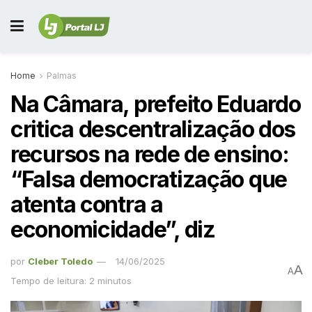
Home
Palmas
Na Câmara, prefeito Eduardo
critica descentralização dos
recursos na rede de ensino:
“Falsa democratização que
atenta contra a
economicidade”, diz
por
Cleber Toledo
14/06/2025
A
A
Tempo de leitura: 2 minutos