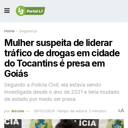
Home
Segurança
Mulher suspeita de liderar
tráfico de drogas em cidade
do Tocantins é presa em
Goiás
Segundo a Polícia Civil, ela estava sendo
investigada desde o ano de 2021 e teria mudado
de estado por medo ser presa.
A
por
Ascom
09/02/2024
Tempo de leitura: 2 minutos
A