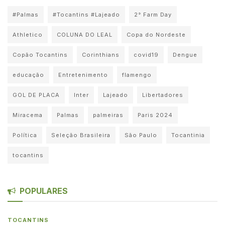
#Palmas
#Tocantins #Lajeado
2° Farm Day
Athletico
COLUNA DO LEAL
Copa do Nordeste
Copão Tocantins
Corinthians
covid19
Dengue
educação
Entretenimento
flamengo
GOL DE PLACA
Inter
Lajeado
Libertadores
Miracema
Palmas
palmeiras
Paris 2024
Política
Seleção Brasileira
São Paulo
Tocantinia
tocantins
POPULARES
TOCANTINS