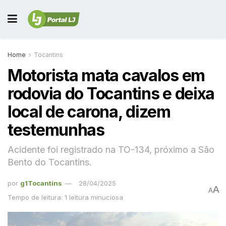
Home
Tocantins
Motorista mata cavalos em
rodovia do Tocantins e deixa
local de carona, dizem
testemunhas
Acidente foi registrado na TO-134, próximo a São
Bento do Tocantins.
por
g1Tocantins
28/04/2025
A
A
Tempo de leitura: 1 leitura minuciosa