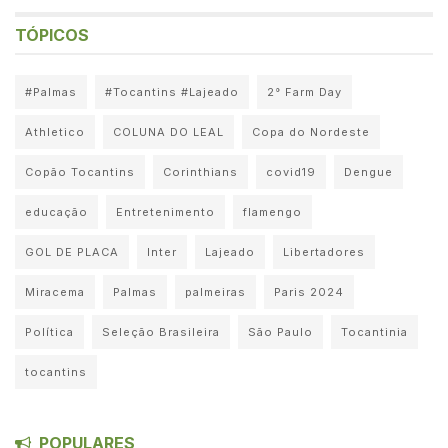
TÓPICOS
#Palmas
#Tocantins #Lajeado
2° Farm Day
Athletico
COLUNA DO LEAL
Copa do Nordeste
Copão Tocantins
Corinthians
covid19
Dengue
educação
Entretenimento
flamengo
GOL DE PLACA
Inter
Lajeado
Libertadores
Miracema
Palmas
palmeiras
Paris 2024
Política
Seleção Brasileira
São Paulo
Tocantinia
tocantins
POPULARES