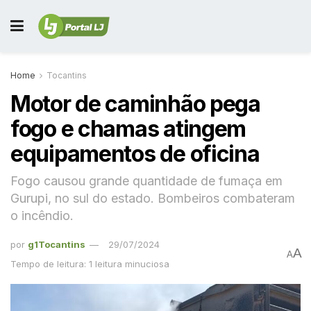
Home
Tocantins
Motor de caminhão pega
fogo e chamas atingem
equipamentos de oficina
Fogo causou grande quantidade de fumaça em
Gurupi, no sul do estado. Bombeiros combateram
o incêndio.
por
g1Tocantins
29/07/2024
A
A
Tempo de leitura: 1 leitura minuciosa