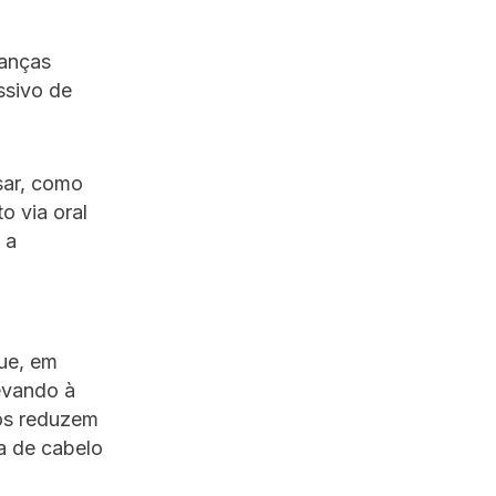
ianças
ssivo de
sar, como
o via oral
 a
ue, em
levando à
tos reduzem
a de cabelo