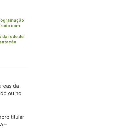
rogramação
urado com
o da rede de
entação
áreas da
udo ou no
bro titular
a –