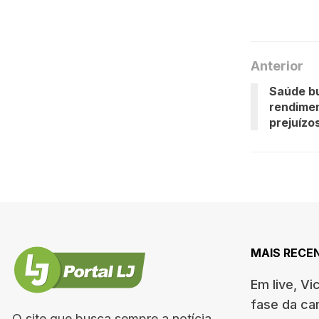
Anterior
Saúde bu
rendimen
prejuízo
MAIS RECE
Em live, Vi
fase da c
O site que busca sempre a notícia