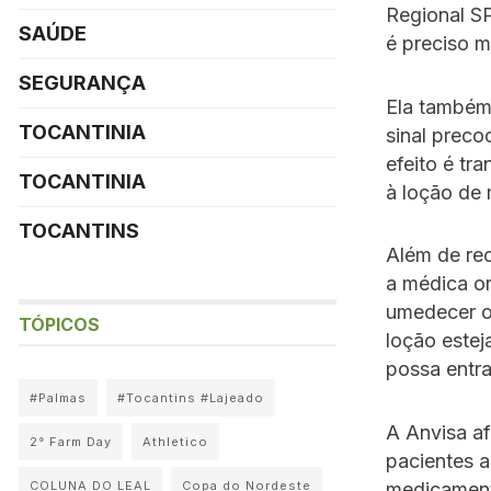
Regional SP
SAÚDE
é preciso m
SEGURANÇA
Ela também 
TOCANTINIA
sinal preco
efeito é tr
TOCANTINIA
à loção de 
TOCANTINS
Além de re
a médica or
umedecer o 
TÓPICOS
loção estej
possa entra
#Palmas
#Tocantins #Lajeado
A Anvisa af
2° Farm Day
Athletico
pacientes a
medicamento
COLUNA DO LEAL
Copa do Nordeste