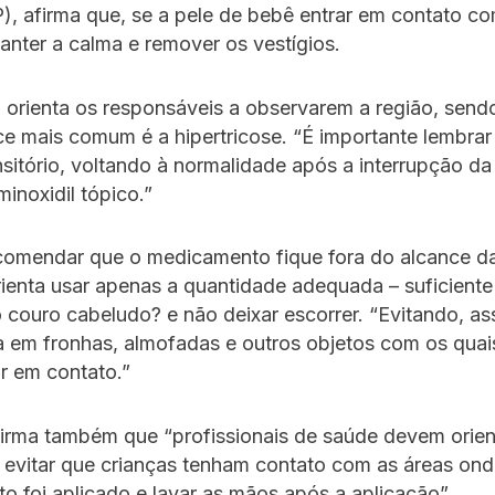
), afirma que, se a pele de bebê entrar em contato co
anter a calma e remover os vestígios.
orienta os responsáveis a observarem a região, send
ce mais comum é a hipertricose. “É importante lembrar
ansitório, voltando à normalidade após a interrupção d
minoxidil tópico.”
comendar que o medicamento fique fora do alcance da
ienta usar apenas a quantidade adequada – suficiente
couro cabeludo? e não deixar escorrer. “Evitando, as
a em fronhas, almofadas e outros objetos com os quai
r em contato.”
irma também que “profissionais de saúde devem orien
 evitar que crianças tenham contato com as áreas ond
 foi aplicado e lavar as mãos após a aplicação”.