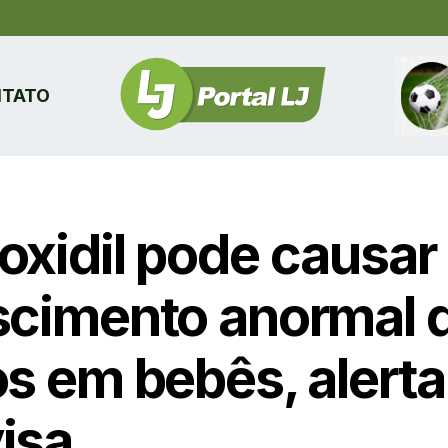
TATO
oxidil pode causar
scimento anormal 
os em bebês, alerta
isa