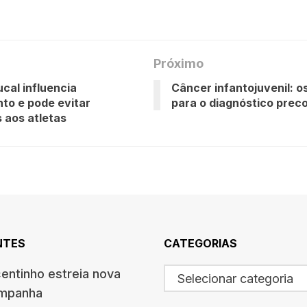
Próximo
cal influencia
Câncer infantojuvenil: o
to e pode evitar
para o diagnóstico prec
s aos atletas
NTES
CATEGORIAS
centinho estreia nova
Selecionar categoria
ampanha