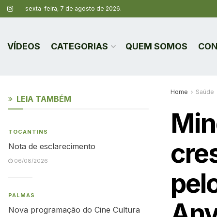
sexta-feira, 7 de agosto de 2026.
VÍDEOS
CATEGORIAS
QUEM SOMOS
CON
Home
Saúde
LEIA TAMBÉM
Min
TOCANTINS
cre
Nota de esclarecimento
06/08/2026
pel
PALMAS
Anv
Nova programação do Cine Cultura