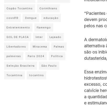
Copão Tocantins
Corinthians
“Pacientes 
covid19
Dengue
educação
devem proc
pelos nas c
Entretenimento
flamengo
GOL DE PLACA
Inter
Lajeado
A dermatolo
alternativa 
Libertadores
Miracema
Palmas
são os inib
palmeiras
Paris 2024
Política
dutasterida
Seleção Brasileira
São Paulo
Essa enzima
Tocantinia
tocantins
hidrotesto
excesso, co
calvície he
a quantida
e estimulan