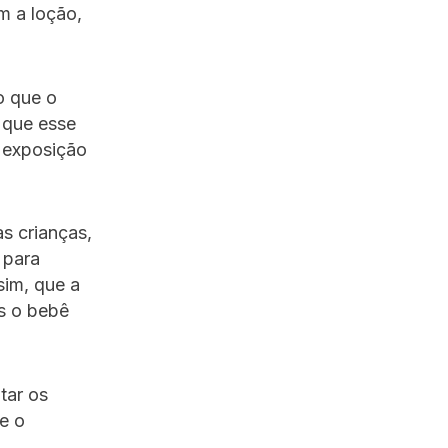
m a loção,
o que o
 que esse
a exposição
s crianças,
 para
sim, que a
s o bebê
tar os
e o