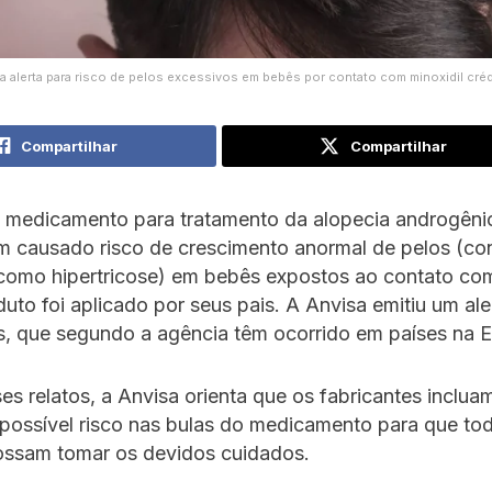
a alerta para risco de pelos excessivos em bebês por contato com minoxidil cré
Compartilhar
Compartilhar
l, medicamento para tratamento da alopecia androgên
m causado risco de crescimento anormal de pelos (co
como hipertricose) em bebês expostos ao contato co
uto foi aplicado por seus pais. A Anvisa emitiu um ale
s, que segundo a agência têm ocorrido em países na 
es relatos, a Anvisa orienta que os fabricantes inclua
 possível risco nas bulas do medicamento para que t
possam tomar os devidos cuidados.