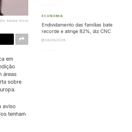
ECONOMIA
dito: Adobe Stock
Endividamento das famílias bate
recorde e atinge 82%, diz CNC
06/08/2026
ica em
ndição
m áreas
rta sobre
Europa.
m aviso
odos tenham