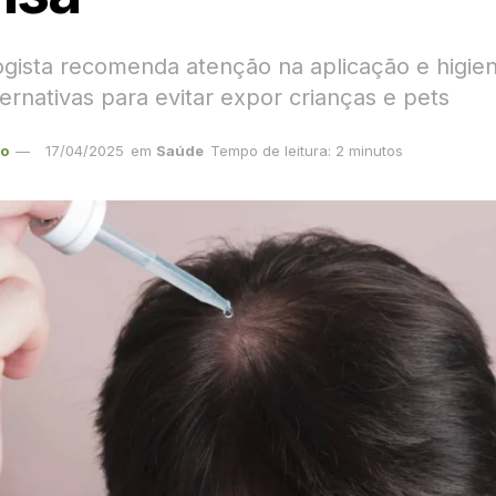
gista recomenda atenção na aplicação e higien
ernativas para evitar expor crianças e pets
ão
17/04/2025
em
Saúde
Tempo de leitura: 2 minutos