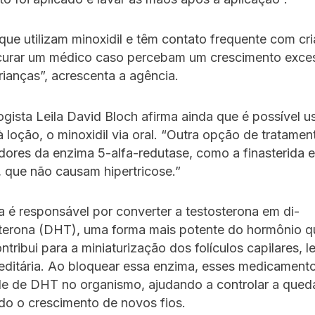
que utilizam minoxidil e têm contato frequente com cr
urar um médico caso percebam um crescimento exce
rianças”, acrescenta a agência.
gista Leila David Bloch afirma ainda que é possível u
à loção, o minoxidil via oral. “Outra opção de tratament
idores da enzima 5-alfa-redutase, como a finasterida e
, que não causam hipertricose.”
 é responsável por converter a testosterona em di-
sterona (DHT), uma forma mais potente do hormônio q
ntribui para a miniaturização dos folículos capilares, 
reditária. Ao bloquear essa enzima, esses medicamen
de de DHT no organismo, ajudando a controlar a qued
do o crescimento de novos fios.