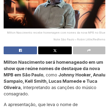
Milton Nascimento recebe homenagem com nomes da nova MPB no Blue
Note São Paulo • Robin Little/Redferns
Milton Nascimento será homenageado em um
show que reúne nomes de destaque da nova
MPB em São Paulo
, como
Johnny Hooker, Analu
Sampaio, Kell Smith, Lucas Mamede e Tuca
Oliveira
, interpretando as canções do músico
consagrado.
A apresentação, que leva o nome de