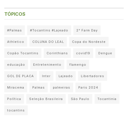
TÓPICOS
#Palmas
#Tocantins #Lajeado
2° Farm Day
Athletico
COLUNA DO LEAL
Copa do Nordeste
Copão Tocantins
Corinthians
covid19
Dengue
educação
Entretenimento
flamengo
GOL DE PLACA
Inter
Lajeado
Libertadores
Miracema
Palmas
palmeiras
Paris 2024
Política
Seleção Brasileira
São Paulo
Tocantinia
tocantins