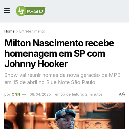
Home
Entretenimento
Milton Nascimento recebe
homenagem em SP com
Johnny Hooker
Show vai reunir nomes da nova geração da MPB
em 15 de abril no Blue Note São Paulo
A
por
CNN
08/04/2025
Tempo de leitura: 2 minutos
A