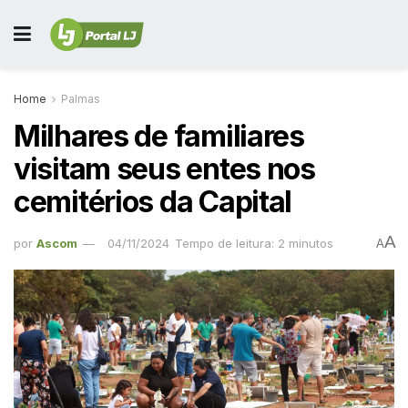
Home
Palmas
Milhares de familiares
visitam seus entes nos
cemitérios da Capital
A
por
Ascom
04/11/2024
Tempo de leitura: 2 minutos
A