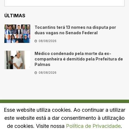
ÚLTIMAS
Tocantins terá 13 nomes na disputa por
duas vagas no Senado Federal
08/08/2026
Médico condenado pela morte da ex-
companheira é demitido pela Prefeitura de
Palmas
08/08/2026
Esse website utiliza cookies. Ao continuar a utilizar
Quem Somos
Fale Conosco
Política de Privacidade
este website está a dar consentimento à utilização
© 2024
Portal LJ
- Todos os direitos reservados.
de cookies. Visite nossa
Política de Privacidade
.