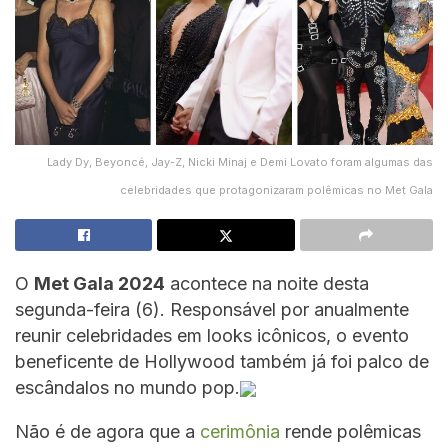
Lady Dy, Beyoncé, Jay-Z, Nicki Minaj e Demi Lovato foram algumas das
celebridades que protagonizaram polêmicas no Met Gala
O
Met Gala 2024
acontece na noite desta
segunda-feira (6). Responsável por anualmente
reunir celebridades em looks icônicos, o evento
beneficente de Hollywood também já foi palco de
escândalos no mundo pop.
Não é de agora que a
cerimônia
rende polêmicas