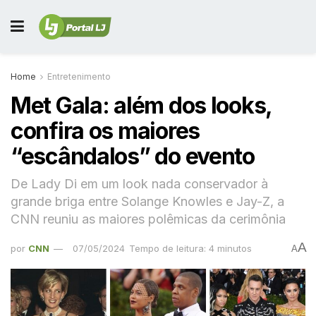
Home
Entretenimento
Met Gala: além dos looks,
confira os maiores
“escândalos” do evento
De Lady Di em um look nada conservador à
grande briga entre Solange Knowles e Jay-Z, a
CNN reuniu as maiores polêmicas da cerimônia
A
por
CNN
07/05/2024
Tempo de leitura: 4 minutos
A