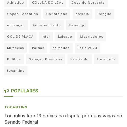
Athletico
COLUNA DO LEAL
Copa do Nordeste
Copão Tocantins
Corinthians
covid19
Dengue
educação
Entretenimento
flamengo
GOL DE PLACA
Inter
Lajeado
Libertadores
Miracema
Palmas
palmeiras
Paris 2024
Política
Seleção Brasileira
São Paulo
Tocantinia
tocantins
POPULARES
TOCANTINS
Tocantins terá 13 nomes na disputa por duas vagas no
Senado Federal