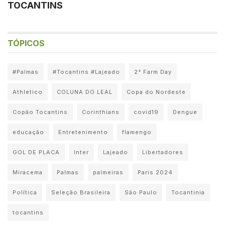
TOCANTINS
TÓPICOS
#Palmas
#Tocantins #Lajeado
2° Farm Day
Athletico
COLUNA DO LEAL
Copa do Nordeste
Copão Tocantins
Corinthians
covid19
Dengue
educação
Entretenimento
flamengo
GOL DE PLACA
Inter
Lajeado
Libertadores
Miracema
Palmas
palmeiras
Paris 2024
Política
Seleção Brasileira
São Paulo
Tocantinia
tocantins