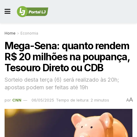
Home
Economia
Mega-Sena: quanto rendem
R$ 20 milhões na poupança,
Tesouro Direto ou CDB
Sorteio desta terça (6) será realizado às 20h;
apostas podem ser feitas até 19h
A
por
CNN
06/05/2025
Tempo de leitura: 2 minutos
A