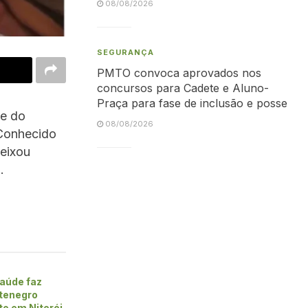
08/08/2026
SEGURANÇA
PMTO convoca aprovados nos
concursos para Cadete e Aluno-
Praça para fase de inclusão e posse
te do
08/08/2026
 Conhecido
deixou
.
aúde faz
tenegro
to em Niterói