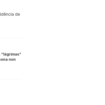
idência de
 “lágrimas”
rsona non