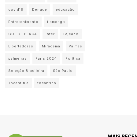
covid19
Dengue
educação
Entretenimento
flamengo
GOL DE PLACA
Inter
Lajeado
Libertadores
Miracema
Palmas
palmeiras
Paris 2024
Política
Seleção Brasileira
São Paulo
Tocantinia
tocantins
MAIS RECE