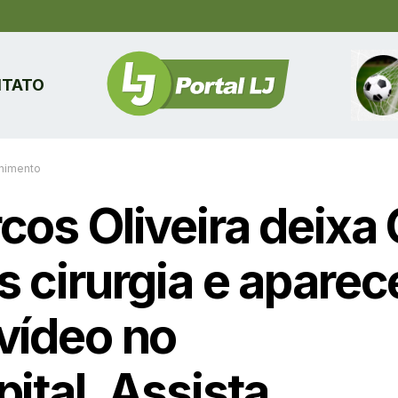
TATO
enimento
cos Oliveira deixa 
s cirurgia e aparec
vídeo no
ital. Assista