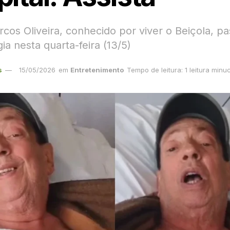
rcos Oliveira, conhecido por viver o Beiçola, p
ia nesta quarta-feira (13/5)
s
15/05/2026
em
Entretenimento
Tempo de leitura: 1 leitura minu