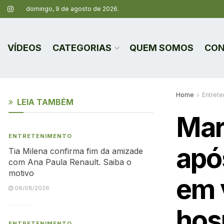
domingo, 9 de agosto de 2026.
VÍDEOS
CATEGORIAS
QUEM SOMOS
CON
Home
Entret
LEIA TAMBÉM
Mar
ENTRETENIMENTO
apó
Tia Milena confirma fim da amizade
com Ana Paula Renault. Saiba o
motivo
em 
08/08/2026
hosp
ENTRETENIMENTO