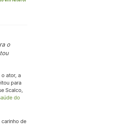
ra o
stou
 o ator, a
eitou para
se Scalco,
saúde do
 carinho de