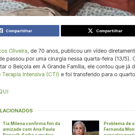
Compartilhar
Compartilhar
os Oliveira
, de 70 anos, publicou um vídeo diretamen
de passou por uma cirurgia nessa quarta-feira (13/5).
etar o Beiçola em A Grande Família, ele contou que já 
 Terapia Intensiva (CTI)
e foi transferido para o quarto
QUI
ELACIONADOS
Tia Milena confirma fim da
Problema de s
amizade com Ana Paula
Fernanda Mon
Renault. Saiba o motivo
cancelar even