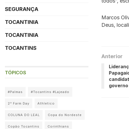
todos”, esc
SEGURANÇA
Marcos Oliv
TOCANTINIA
Deus, local
TOCANTINIA
TOCANTINS
Anterior
Lideranç
TÓPICOS
Papagaio
candidat
governo
#Palmas
#Tocantins #Lajeado
2° Farm Day
Athletico
COLUNA DO LEAL
Copa do Nordeste
Copão Tocantins
Corinthians