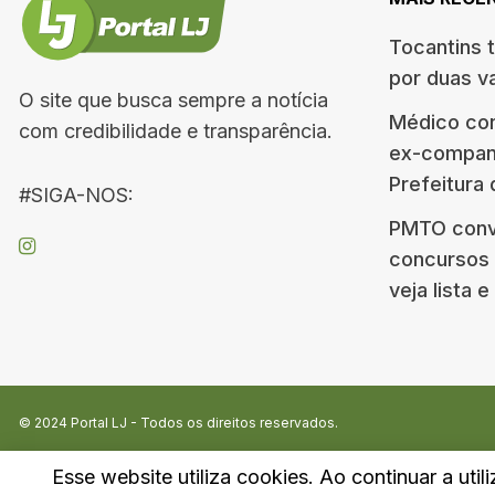
Tocantins 
por duas v
O site que busca sempre a notícia
Médico co
com credibilidade e transparência.
ex-companh
Prefeitura
#SIGA-NOS:
PMTO conv
concursos d
veja lista 
© 2024
Portal LJ
- Todos os direitos reservados.
Esse website utiliza cookies. Ao continuar a util