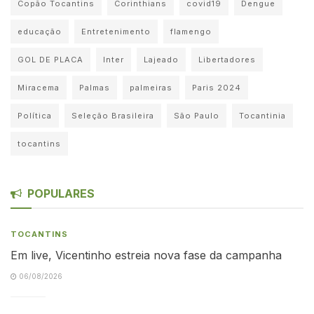
Copão Tocantins
Corinthians
covid19
Dengue
educação
Entretenimento
flamengo
GOL DE PLACA
Inter
Lajeado
Libertadores
Miracema
Palmas
palmeiras
Paris 2024
Política
Seleção Brasileira
São Paulo
Tocantinia
tocantins
POPULARES
TOCANTINS
Em live, Vicentinho estreia nova fase da campanha
06/08/2026