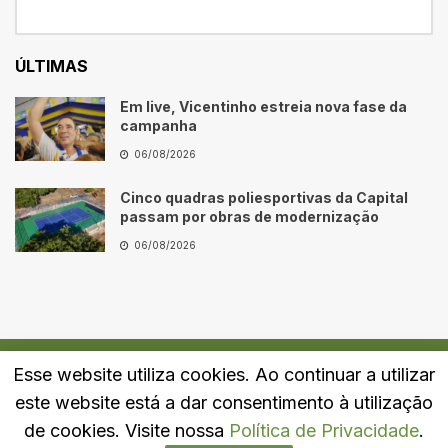
ÚLTIMAS
Em live, Vicentinho estreia nova fase da
campanha
06/08/2026
Cinco quadras poliesportivas da Capital
passam por obras de modernização
06/08/2026
Esse website utiliza cookies. Ao continuar a utilizar
Quem Somos
Fale Conosco
Política de Privacidade
este website está a dar consentimento à utilização
© 2024
Portal LJ
- Todos os direitos reservados.
de cookies. Visite nossa
Política de Privacidade
.