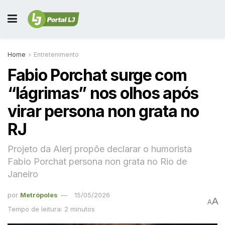
Home
Entretenimento
Fabio Porchat surge com
“lágrimas” nos olhos após
virar persona non grata no
RJ
Projeto da Alerj propõe declarar o humorista
Fabio Porchat persona non grata no Rio de
Janeiro
por
Metrópoles
15/05/2026
A
A
Tempo de leitura: 2 minutos