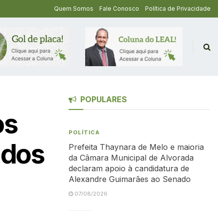
Quem Somos
Fale Conosco
Política de Privacidade
POPULARES
os
POLÍTICA
idos
Prefeita Thaynara de Melo e maioria
da Câmara Municipal de Alvorada
declaram apoio à candidatura de
Alexandre Guimarães ao Senado
07/08/2026