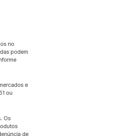
dos no
uadas podem
onforme
rmercados e
51 ou
. Os
rodutos
 denúncia de