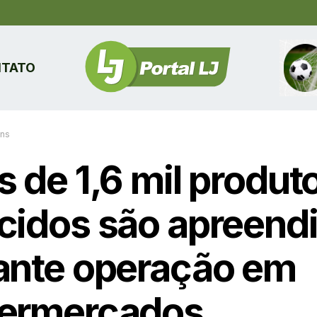
TATO
ins
s de 1,6 mil produt
cidos são apreend
ante operação em
ermercados