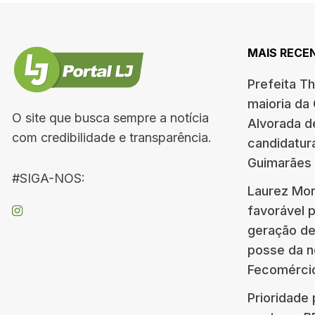
MAIS RECE
Prefeita T
maioria da
O site que busca sempre a notícia
Alvorada d
com credibilidade e transparência.
candidatur
Guimarães
#SIGA-NOS:
Laurez Mor
favorável 
geração d
posse da n
Fecomérci
Prioridade 