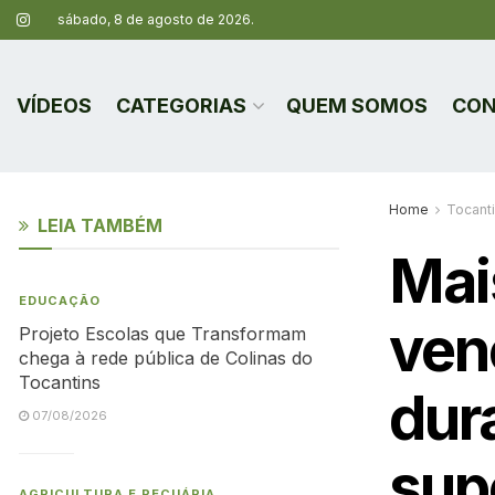
sábado, 8 de agosto de 2026.
VÍDEOS
CATEGORIAS
QUEM SOMOS
CON
Home
Tocant
LEIA TAMBÉM
Mai
EDUCAÇÃO
ven
Projeto Escolas que Transformam
chega à rede pública de Colinas do
Tocantins
dur
07/08/2026
sup
AGRICULTURA E PECUÁRIA