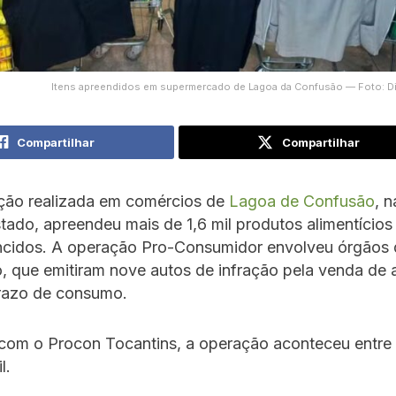
Itens apreendidos em supermercado de Lagoa da Confusão — Foto: D
Compartilhar
Compartilhar
ão realizada em comércios de
Lagoa de Confusão
, n
tado, apreendeu mais de 1,6 mil produtos alimentícios
ncidos. A operação Pro-Consumidor envolveu órgãos 
o, que emitiram nove autos de infração pela venda de 
razo de consumo.
com o Procon Tocantins, a operação aconteceu entre 
l.