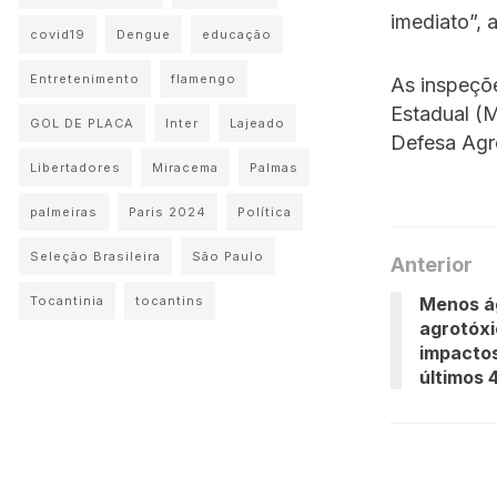
imediato”, 
covid19
Dengue
educação
Entretenimento
flamengo
As inspeçõe
Estadual (M
GOL DE PLACA
Inter
Lajeado
Defesa Agr
Libertadores
Miracema
Palmas
palmeiras
Paris 2024
Política
Seleção Brasileira
São Paulo
Anterior
Menos á
Tocantinia
tocantins
agrotóx
impactos
últimos 