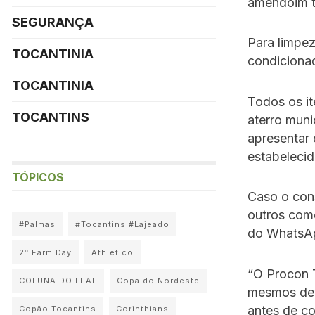
amendoim t
SEGURANÇA
Para limpez
TOCANTINIA
condicionad
TOCANTINIA
Todos os it
TOCANTINS
aterro mun
apresentar
estabelecid
TÓPICOS
Caso o con
outros comé
#Palmas
#Tocantins #Lajeado
do WhatsAp
2° Farm Day
Athletico
“O Procon 
COLUNA DO LEAL
Copa do Nordeste
mesmos dev
antes de co
Copão Tocantins
Corinthians