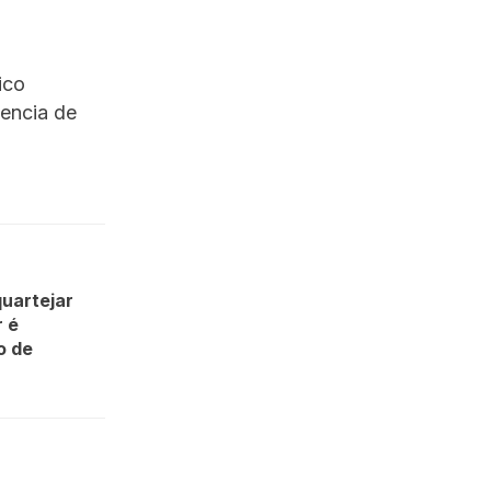
ico
gencia de
quartejar
 é
o de