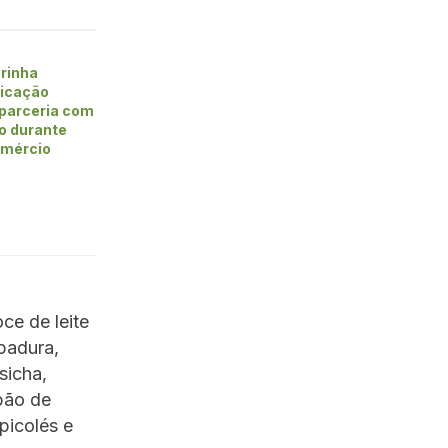
rinha
ficação
 parceria com
vo durante
omércio
ce de leite
apadura,
sicha,
 pão de
picolés e