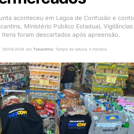
unta aconteceu em Lagoa de Confusão e cont
antins, Ministério Público Estadual, Vigilâncias
 Itens foram descartados após apreensão.
30/04/2024
em
Tocantins
Tempo de leitura: 2 minutos