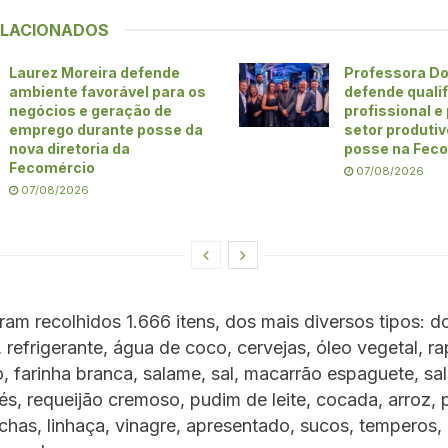
ELACIONADOS
Laurez Moreira defende
Professora Do
ambiente favorável para os
defende quali
negócios e geração de
profissional e
emprego durante posse da
setor produti
nova diretoria da
posse na Fec
Fecomércio
07/08/2026
07/08/2026
ram recolhidos 1.666 itens, dos mais diversos tipos: do
refrigerante, água de coco, cervejas, óleo vegetal, r
ão, farinha branca, salame, sal, macarrão espaguete, sal
fés, requeijão cremoso, pudim de leite, cocada, arroz,
chas, linhaça, vinagre, apresentado, sucos, temperos, 