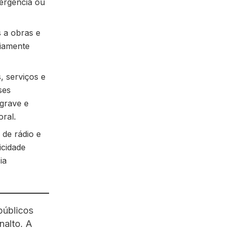
ergência ou
 a obras e
iamente
, serviços e
ses
 grave e
oral.
de rádio e
icidade
ia
públicos
nalto. A