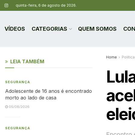
quinta-feira, 6 de agosto de 2026.
VÍDEOS
CATEGORIAS
QUEM SOMOS
CON
Home
Política
LEIA TAMBÉM
Lul
SEGURANÇA
ace
Adolescente de 16 anos é encontrado
morto ao lado de casa
ele
05/08/2026
SEGURANÇA
Encontro 