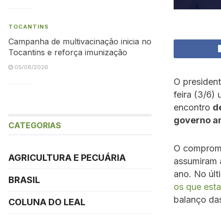
TOCANTINS
Campanha de multivacinação inicia no
Tocantins e reforça imunização
05/08/2026
O presiden
feira (3/6)
encontro
d
governo an
CATEGORIAS
O compromis
AGRICULTURA E PECUÁRIA
assumiram a
ano. No últ
BRASIL
os que est
balanço da
COLUNA DO LEAL