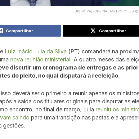
LUIS NOVA/ESPECIAL METRÓPOLES @
Compartilhar
Compartilhar
te
Luiz Inácio Lula da Silva
(PT) comandará na próxima
 uma
nova reunião ministerial
. A quatro meses das eleiç
eve discutir um cronograma de entregas e as prio
tes do pleito, no qual disputará a reeleição.
so deverá ser o primeiro a reunir apenas os ministro
pós a saída dos titulares originais para disputar as el
imo encontro, no final de março, Lula
reuniu os minist
avam saindo
para uma transição nas pastas e a aprese
s gestões.