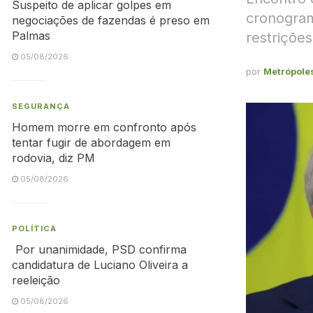
Suspeito de aplicar golpes em
cronogram
negociações de fazendas é preso em
Palmas
restrições
05/08/2026
por
Metrópole
SEGURANÇA
Homem morre em confronto após
tentar fugir de abordagem em
rodovia, diz PM
05/08/2026
POLÍTICA
Por unanimidade, PSD confirma
candidatura de Luciano Oliveira a
reeleição
05/08/2026