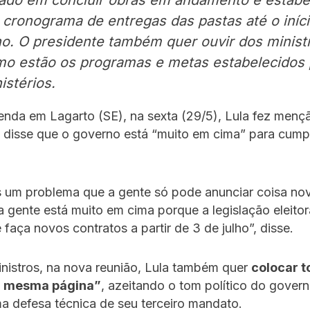
ado em concluir obras em andamento e estabe
cronograma de entregas das pastas até o iníc
ho. O presidente também quer ouvir dos minist
o estão os programas e metas estabelecidos 
istérios.
nda em Lagarto (SE), na sexta (29/5), Lula fez menç
e disse que o governo está “muito em cima” para cumpr
 um problema que a gente só pode anunciar coisa nov
 a gente está muito em cima porque a legislação eleito
 faça novos contratos a partir de 3 de julho”, disse.
nistros, na nova reunião, Lula também quer
colocar t
a mesma página”
, azeitando o tom político do govern
a defesa técnica de seu terceiro mandato.