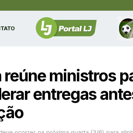
TATO
a reúne ministros p
lerar entregas ante
ição
deve ocorrer na próxima quarta (3/6) para alin