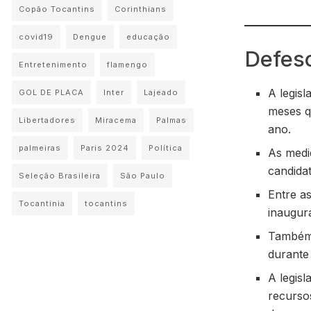
Copão Tocantins
Corinthians
covid19
Dengue
educação
Defeso
Entretenimento
flamengo
A legisl
GOL DE PLACA
Inter
Lajeado
meses q
Libertadores
Miracema
Palmas
ano.
palmeiras
Paris 2024
Política
As medi
candidat
Seleção Brasileira
São Paulo
Entre as
Tocantinia
tocantins
inaugur
Também 
durante
A legisl
recurso