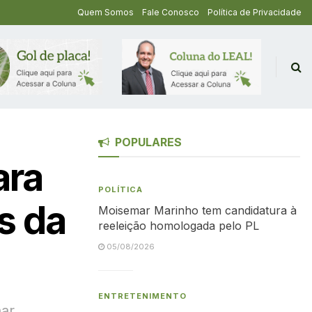
Quem Somos
Fale Conosco
Política de Privacidade
POPULARES
ara
POLÍTICA
s da
Moisemar Marinho tem candidatura à
reeleição homologada pelo PL
05/08/2026
ENTRETENIMENTO
har