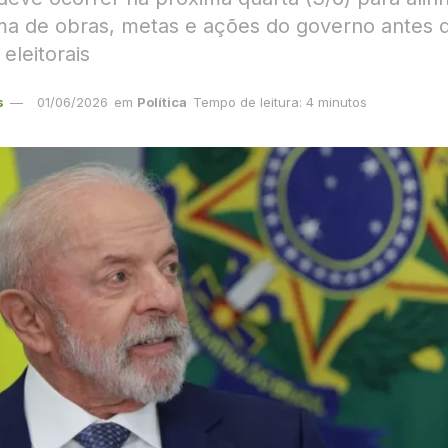
a de obras, metas e ações do governo antes 
 eleitorais
s
01/06/2026
em
Política
Tempo de leitura: 4 minutos