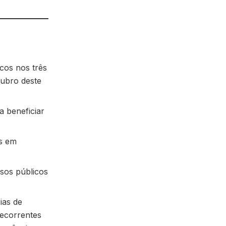
icos nos três
tubro deste
a beneficiar
os em
sos públicos
ias de
decorrentes