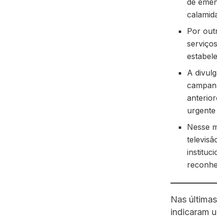
de emen
calamid
Por out
serviço
estabele
A divulg
campanh
anterior
urgente 
Nesse m
televis
instituc
reconhec
Nas últimas
indicaram 