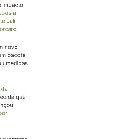
e impacto
após a
e Jair
Vorcaro
.
um novo
 um pacote
ou medidas
 da
medida que
ançou
por