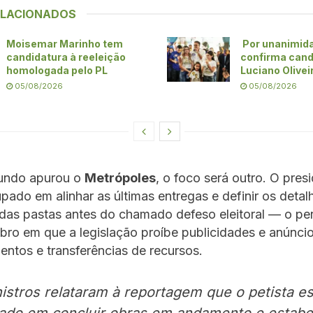
ELACIONADOS
Moisemar Marinho tem
Por unanimid
candidatura à reeleição
confirma cand
homologada pelo PL
Luciano Olivei
05/08/2026
05/08/2026
undo apurou o
Metrópoles
, o foco será outro. O pres
pado em alinhar as últimas entregas e definir os detal
das pastas antes do chamado defeso eleitoral — o per
ubro em que a legislação proíbe publicidades e anúnci
ntos e transferências de recursos.
istros relataram à reportagem que o petista es