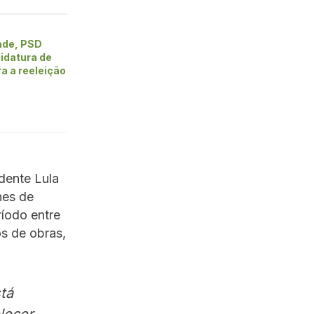
ade, PSD
idatura de
ra a reeleição
idente Lula
hes de
íodo entre
os de obras,
tá