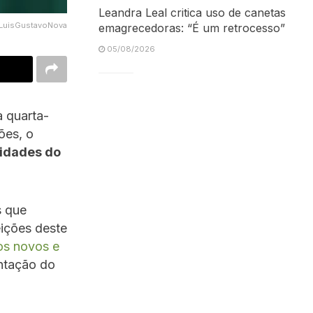
Leandra Leal critica uso de canetas
LuisGustavoNova
emagrecedoras: “É um retrocesso”
05/08/2026
 quarta-
ões, o
ridades do
s que
eições deste
ros novos e
ntação do