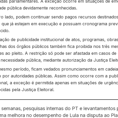
das parlamentares. A exceção ocorre em situações de em
ade pública devidamente reconhecidas.
ro lado, podem continuar sendo pagos recursos destinados
s que já estejam em execução e possuam cronograma prev
cido.
ação de publicidade institucional de atos, programas, obras
as dos órgãos públicos também fica proibida nos três me
es ao pleito. A restrição só pode ser afastada em casos de
necessidade pública, mediante autorização da Justiça Eleit
esmo período, ficam vedados pronunciamentos em cadeia 
ão por autoridades públicas. Assim como ocorre com a publ
ional, a exceção é permitida apenas em situações de urgênc
idas pela Justiça Eleitoral.
 semanas, pesquisas internas do PT e levantamentos 
uma melhora no desempenho de Lula na disputa ao Pla