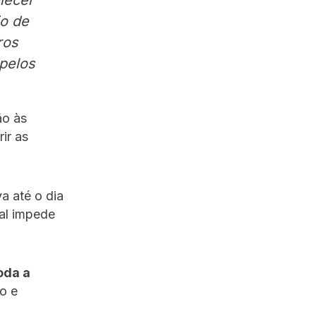
lecer
io de
ros
pelos
ão às
ir as
a até o dia
ral impede
oda a
o e