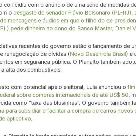
o coincidiu com o anúncio de uma série de medidas d
com o
desgaste do senador Flávio Bolsonaro (PL-RJ), 
de mensagens e áudios em que o filho do ex-president
(PL) pede dinheiro ao dono do Banco Master, Daniel 
iciativas recentes do governo estão o lançamento de 
e renegociação de dívidas (
Novo Desenrola Brasil
) e
mentos em segurança pública. O Planalto também adot
 a alta dos combustíveis.
sto com potencial apelo eleitoral, Lula anunciou o
fim
federal sobre compras internacionais de até US$ 50
, 
ecida como “taxa das blusinhas”. O governo também l
a para subsidiar e facilitar a compra de carros novos 
de aplicativo
.