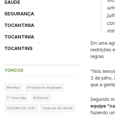
foc
SAÚDE
um 
SEGURANÇA
jul
com
TOCANTINIA
min
TOCANTINIA
Em uma age
TOCANTINS
restrições 
regras.
TÓPICOS
“Nós temos
3 de julho,
que a gente
#Palmas
#Tocantins #Lajeado
2° Farm Day
Athletico
Segundo mi
equipe “n
COLUNA DO LEAL
Copa do Nordeste
fazendo um