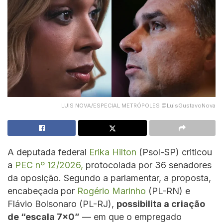
LUIS NOVA/ESPECIAL METRÓPOLES @LuisGustavoNova
A deputada federal
Erika Hilton
(Psol-SP) criticou
a
PEC nº 12/2026,
protocolada por 36 senadores
da oposição. Segundo a parlamentar, a proposta,
encabeçada por
Rogério Marinho
(PL-RN) e
Flávio Bolsonaro (PL-RJ),
possibilita a criação
de “escala 7×0”
— em que o empregado