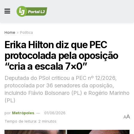
Home
Política
Erika Hilton diz que PEC
protocolada pela oposição
“cria a escala 7×0”
Deputada do PSol criticou a PEC nº 12/2026,
protocolada por 36 senadores da oposição,
incluindo Flávio Bolsonaro (PL) e Rogério Marinho
(PL)
por
Metrópoles
01/06/2026
A
A
Tempo de leitura: 2 minutos