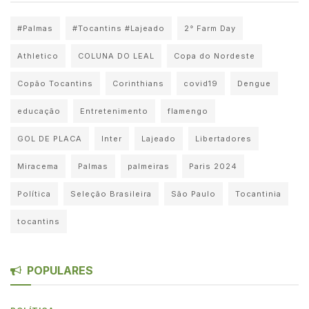
#Palmas
#Tocantins #Lajeado
2° Farm Day
Athletico
COLUNA DO LEAL
Copa do Nordeste
Copão Tocantins
Corinthians
covid19
Dengue
educação
Entretenimento
flamengo
GOL DE PLACA
Inter
Lajeado
Libertadores
Miracema
Palmas
palmeiras
Paris 2024
Política
Seleção Brasileira
São Paulo
Tocantinia
tocantins
POPULARES