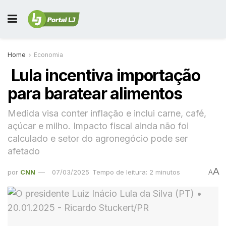
Home
Economia
Lula incentiva importação
para baratear alimentos
Medida visa conter inflação e inclui carne, café,
açúcar e milho. Impacto fiscal ainda não foi
calculado e setor do agronegócio pode ser
afetado
A
por
CNN
07/03/2025
Tempo de leitura: 2 minutos
A