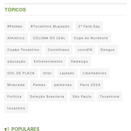
TÓPICOS
#Palmas
#Tocantins #Lajeado
2° Farm Day
Athletico
COLUNA DO LEAL
Copa do Nordeste
Copão Tocantins
Corinthians
covid19
Dengue
educação
Entretenimento
flamengo
GOL DE PLACA
Inter
Lajeado
Libertadores
Miracema
Palmas
palmeiras
Paris 2024
Política
Seleção Brasileira
São Paulo
Tocantinia
tocantins
POPULARES